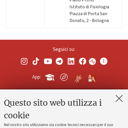
Piano Primo
Istituto di Fisiologia
Piazza di Porta San
Donato, 2 - Bologna
Seguici su:
App:
Questo sito web utilizza i
Contatti e PEC
Uffici dell'amministrazione generale
cookie
Lavora con noi
Nel nostro sito utilizziamo sia cookie tecnici necessari per il suo