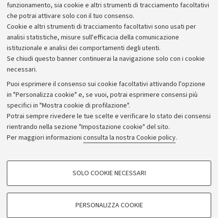
Alumni community
funzionamento, sia cookie e altri strumenti di tracciamento facoltativi
che potrai attivare solo con il tuo consenso.
Piano strategico
Cookie e altri strumenti di tracciamento facoltativi sono usati per
Bilanci
analisi statistiche, misure sull'efficacia della comunicazione
istituzionale e analisi dei comportamenti degli utenti.
Donazioni e 5x1000
Se chiudi questo banner continuerai la navigazione solo con i cookie
Merchandising - UniboStore
necessari.
Bandi, gare e concorsi
Puoi esprimere il consenso sui cookie facoltativi attivando l'opzione
in "Personalizza cookie" e, se vuoi, potrai esprimere consensi più
Albo online
specifici in "Mostra cookie di profilazione".
Amministrazione trasparente
Potrai sempre rivedere le tue scelte e verificare lo stato dei consensi
rientrando nella sezione "Impostazione cookie" del sito.
Atti di notifica
Per maggiori informazioni
consulta la nostra Cookie policy
.
Informazioni sul sito e accessibilità
Dichiarazione di accessibilità
COOKIE DI PROFILAZIONE - FACOLTATIVI
SOLO COOKIE NECESSARI
Privacy e note legali
Si tratta di cookie utilizzati per analizzare le caratteristiche della navigazione
degli utenti, creare profili in base al loro comportamento sul sito, per analisi
Impostazioni Cookie
di marketing.
PERSONALIZZA COOKIE
Mostra cookie di profilazione