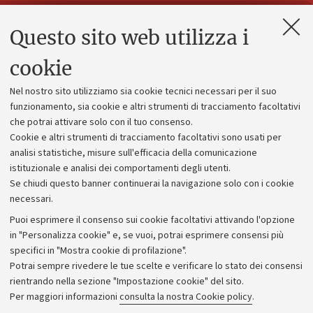
Questo sito web utilizza i
Contatti e PEC
Uffici dell'amministrazione generale
cookie
Lavora con noi
Nel nostro sito utilizziamo sia cookie tecnici necessari per il suo
Alumni community
funzionamento, sia cookie e altri strumenti di tracciamento facoltativi
che potrai attivare solo con il tuo consenso.
Piano strategico
Cookie e altri strumenti di tracciamento facoltativi sono usati per
Bilanci
analisi statistiche, misure sull'efficacia della comunicazione
istituzionale e analisi dei comportamenti degli utenti.
Donazioni e 5x1000
Se chiudi questo banner continuerai la navigazione solo con i cookie
Merchandising - UniboStore
necessari.
Bandi, gare e concorsi
Puoi esprimere il consenso sui cookie facoltativi attivando l'opzione
in "Personalizza cookie" e, se vuoi, potrai esprimere consensi più
Albo online
specifici in "Mostra cookie di profilazione".
Amministrazione trasparente
Potrai sempre rivedere le tue scelte e verificare lo stato dei consensi
rientrando nella sezione "Impostazione cookie" del sito.
Atti di notifica
Per maggiori informazioni
consulta la nostra Cookie policy
.
Informazioni sul sito e accessibilità