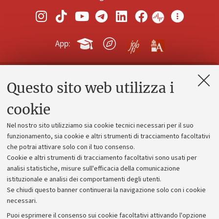
App:
Questo sito web utilizza i
Contatti e PEC
Uffici dell'amministrazione generale
cookie
Lavora con noi
Nel nostro sito utilizziamo sia cookie tecnici necessari per il suo
Alumni community
funzionamento, sia cookie e altri strumenti di tracciamento facoltativi
che potrai attivare solo con il tuo consenso.
Piano strategico
Cookie e altri strumenti di tracciamento facoltativi sono usati per
Bilanci
analisi statistiche, misure sull'efficacia della comunicazione
istituzionale e analisi dei comportamenti degli utenti.
Donazioni e 5x1000
Se chiudi questo banner continuerai la navigazione solo con i cookie
Merchandising - UniboStore
necessari.
Bandi, gare e concorsi
Puoi esprimere il consenso sui cookie facoltativi attivando l'opzione