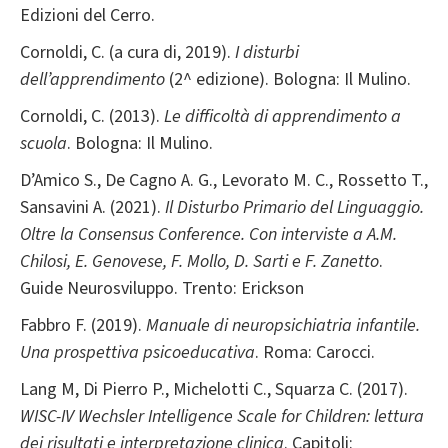
Edizioni del Cerro.
Cornoldi, C. (a cura di, 2019).
I disturbi
dell’apprendimento
(2^ edizione).
Bologna: Il Mulino.
Cornoldi, C. (2013).
Le difficoltà di apprendimento a
scuola
. Bologna: Il Mulino.
D’Amico S., De Cagno A. G., Levorato M. C., Rossetto T.,
Sansavini A. (2021).
Il Disturbo Primario del Linguaggio.
Oltre la Consensus Conference. Con interviste a A.M.
Chilosi, E. Genovese, F. Mollo, D. Sarti e F. Zanetto
.
Guide Neurosviluppo. Trento: Erickson
Fabbro F. (2019).
Manuale di neuropsichiatria infantile.
Una prospettiva psicoeducativa
. Roma: Carocci.
Lang M, Di Pierro P., Michelotti C., Squarza C. (2017).
WISC-IV Wechsler Intelligence Scale for Children: lettura
dei risultati e interpretazione clinica
. Capitoli: