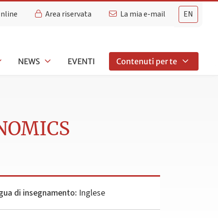
Online
Area riservata
La mia e-mail
EN
NEWS
EVENTI
Contenuti per te
ONOMICS
gua di insegnamento:
Inglese