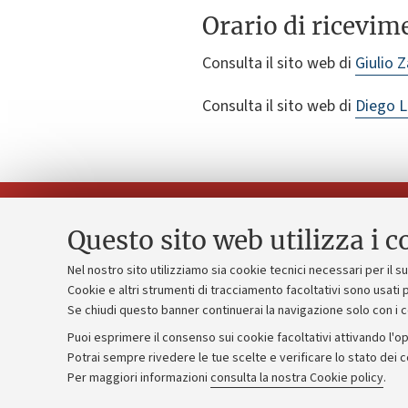
Orario di ricevim
Consulta il sito web di
Giulio Z
Consulta il sito web di
Diego L
Questo sito web utilizza i c
Nel nostro sito utilizziamo sia cookie tecnici necessari per il 
Piano strate
Cookie e altri strumenti di tracciamento facoltativi sono usati p
Contatti e PEC
Se chiudi questo banner continuerai la navigazione solo con i 
Bilanci
Uffici dell'amministrazione generale
Puoi esprimere il consenso sui cookie facoltativi attivando l'op
Donazioni e
Lavora con noi
Potrai sempre rivedere le tue scelte e verificare lo stato dei 
Per maggiori informazioni
consulta la nostra Cookie policy
.
Merchandisi
Alumni community