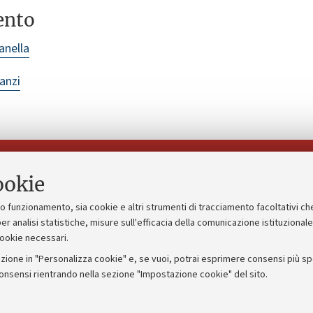
ento
anella
anzi
Seguici su:
ookie
suo funzionamento, sia cookie e altri strumenti di tracciamento facoltativi ch
gico
Bandi, gare e concorsi
er analisi statistiche, misure sull'efficacia della comunicazione istituzional
cookie necessari.
Albo online
zione in "Personalizza cookie" e, se vuoi, potrai esprimere consensi più spec
 5x1000
Amministrazione trasparente
consensi rientrando nella sezione "Impostazione cookie" del sito.
ng - UniboStore
Atti di notifica