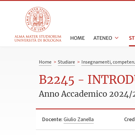
HOME
ATENEO
S
Home
>
Studiare
>
Insegnamenti, competenz
B2245 - INTRO
Anno Accademico 2024/
Docente:
Giulio Zanella
Credi