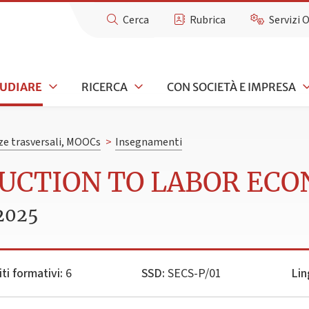
Cerca
Rubrica
Servizi 
TUDIARE
RICERCA
CON SOCIETÀ E IMPRESA
e trasversali, MOOCs
>
Insegnamenti
DUCTION TO LABOR EC
2025
ti formativi:
6
SSD:
SECS-P/01
Lin