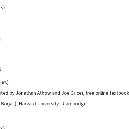
s):
n
a
urs):
ted by Jonathan Athow and Joe Grice), free online textbook
Borjas), Harvard University - Cambridge
s):