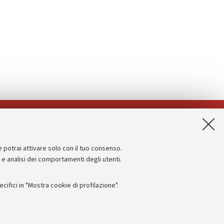
App:
e potrai attivare solo con il tuo consenso.
Informazioni sul sito e accessibilità
e e analisi dei comportamenti degli utenti.
Dichiarazione di accessibilità
ifici in "Mostra cookie di profilazione".
Privacy e note legali
Impostazioni Cookie