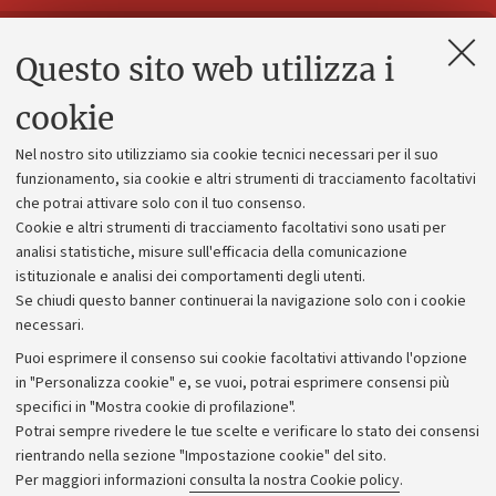
Questo sito web utilizza i
Contatti e PEC
Uffici dell'amministrazione generale
cookie
Lavora con noi
Nel nostro sito utilizziamo sia cookie tecnici necessari per il suo
Alumni community
funzionamento, sia cookie e altri strumenti di tracciamento facoltativi
che potrai attivare solo con il tuo consenso.
Piano strategico
Cookie e altri strumenti di tracciamento facoltativi sono usati per
Bilanci
analisi statistiche, misure sull'efficacia della comunicazione
istituzionale e analisi dei comportamenti degli utenti.
Donazioni e 5x1000
Se chiudi questo banner continuerai la navigazione solo con i cookie
Merchandising - UniboStore
necessari.
Bandi, gare e concorsi
Puoi esprimere il consenso sui cookie facoltativi attivando l'opzione
in "Personalizza cookie" e, se vuoi, potrai esprimere consensi più
Albo online
specifici in "Mostra cookie di profilazione".
Amministrazione trasparente
Potrai sempre rivedere le tue scelte e verificare lo stato dei consensi
rientrando nella sezione "Impostazione cookie" del sito.
Atti di notifica
Per maggiori informazioni
consulta la nostra Cookie policy
.