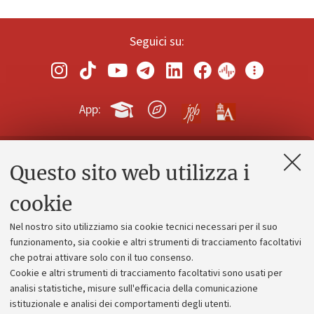
Seguici su:
App:
Questo sito web utilizza i
Contatti e PEC
Uffici dell'amministrazione generale
cookie
Lavora con noi
Nel nostro sito utilizziamo sia cookie tecnici necessari per il suo
Alumni community
funzionamento, sia cookie e altri strumenti di tracciamento facoltativi
che potrai attivare solo con il tuo consenso.
Piano strategico
Cookie e altri strumenti di tracciamento facoltativi sono usati per
Bilanci
analisi statistiche, misure sull'efficacia della comunicazione
istituzionale e analisi dei comportamenti degli utenti.
Donazioni e 5x1000