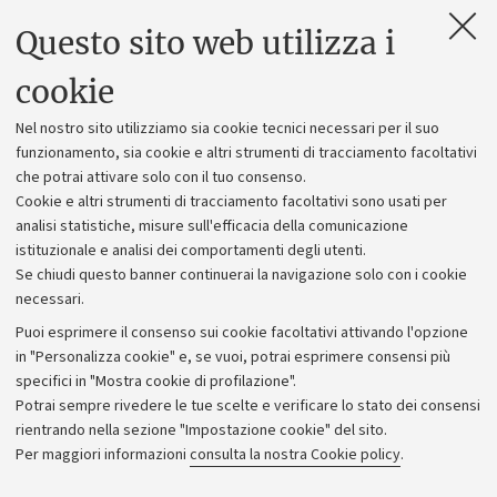
Questo sito web utilizza i
Contatti e PEC
Uffici dell'amministrazione generale
cookie
Lavora con noi
Nel nostro sito utilizziamo sia cookie tecnici necessari per il suo
Alumni community
funzionamento, sia cookie e altri strumenti di tracciamento facoltativi
che potrai attivare solo con il tuo consenso.
Piano strategico
Cookie e altri strumenti di tracciamento facoltativi sono usati per
Bilanci
analisi statistiche, misure sull'efficacia della comunicazione
istituzionale e analisi dei comportamenti degli utenti.
Donazioni e 5x1000
Se chiudi questo banner continuerai la navigazione solo con i cookie
Merchandising - UniboStore
necessari.
Bandi, gare e concorsi
Puoi esprimere il consenso sui cookie facoltativi attivando l'opzione
in "Personalizza cookie" e, se vuoi, potrai esprimere consensi più
Albo online
specifici in "Mostra cookie di profilazione".
Amministrazione trasparente
Potrai sempre rivedere le tue scelte e verificare lo stato dei consensi
rientrando nella sezione "Impostazione cookie" del sito.
Atti di notifica
Per maggiori informazioni
consulta la nostra Cookie policy
.
Informazioni sul sito e accessibilità