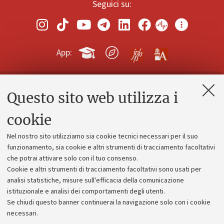
Seguici su:
App:
Questo sito web utilizza i
Contatti e PEC
Uffici dell'amministrazione generale
cookie
Lavora con noi
Nel nostro sito utilizziamo sia cookie tecnici necessari per il suo
Alumni community
funzionamento, sia cookie e altri strumenti di tracciamento facoltativi
che potrai attivare solo con il tuo consenso.
Piano strategico
Cookie e altri strumenti di tracciamento facoltativi sono usati per
Bilanci
analisi statistiche, misure sull'efficacia della comunicazione
istituzionale e analisi dei comportamenti degli utenti.
Donazioni e 5x1000
Se chiudi questo banner continuerai la navigazione solo con i cookie
Merchandising - UniboStore
necessari.