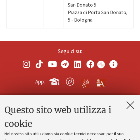
San Donato 5
Piazza di Porta San Donato,
5 - Bologna
Seguici su:
App:
Questo sito web utilizza i
Contatti e PEC
Uffici dell'amministrazione generale
cookie
Lavora con noi
Nel nostro sito utilizziamo sia cookie tecnici necessari per il suo
Alumni community