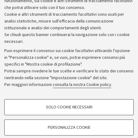
funzionamento, sia cookie e altri strumenti di tracciamento facoltativi
che potrai attivare solo con il tuo consenso.
Piano strategico
Cookie e altri strumenti di tracciamento facoltativi sono usati per
Bilanci
analisi statistiche, misure sull'efficacia della comunicazione
istituzionale e analisi dei comportamenti degli utenti.
Donazioni e 5x1000
Se chiudi questo banner continuerai la navigazione solo con i cookie
Merchandising - UniboStore
necessari.
Bandi, gare e concorsi
Puoi esprimere il consenso sui cookie facoltativi attivando l'opzione
in "Personalizza cookie" e, se vuoi, potrai esprimere consensi più
Albo online
specifici in "Mostra cookie di profilazione".
Amministrazione trasparente
Potrai sempre rivedere le tue scelte e verificare lo stato dei consensi
rientrando nella sezione "Impostazione cookie" del sito.
Atti di notifica
Per maggiori informazioni
consulta la nostra Cookie policy
.
Informazioni sul sito e accessibilità
Dichiarazione di accessibilità
COOKIE DI PROFILAZIONE - FACOLTATIVI
SOLO COOKIE NECESSARI
Privacy e note legali
Si tratta di cookie utilizzati per analizzare le caratteristiche della navigazione
degli utenti, creare profili in base al loro comportamento sul sito, per analisi
Impostazioni Cookie
di marketing.
PERSONALIZZA COOKIE
Mostra cookie di profilazione