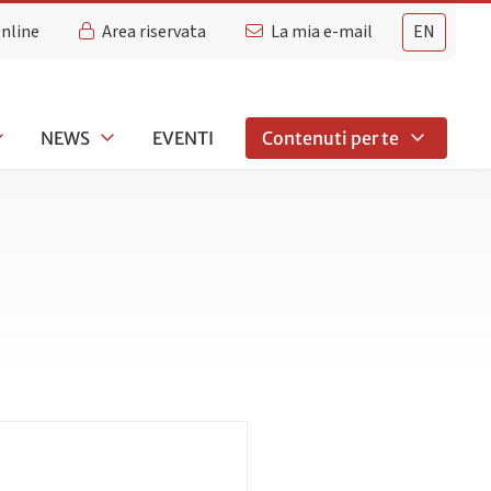
Online
Area riservata
La mia e-mail
EN
NEWS
EVENTI
Contenuti per te