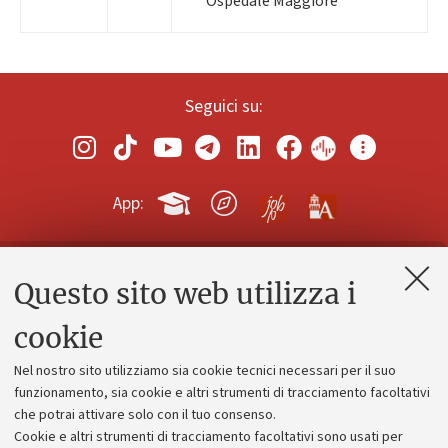
Ospedale Maggiore
Seguici su:
App:
Questo sito web utilizza i
Contatti e PEC
Uffici dell'amministrazione generale
cookie
Lavora con noi
Nel nostro sito utilizziamo sia cookie tecnici necessari per il suo
Alumni community
funzionamento, sia cookie e altri strumenti di tracciamento facoltativi
che potrai attivare solo con il tuo consenso.
Piano strategico
Cookie e altri strumenti di tracciamento facoltativi sono usati per