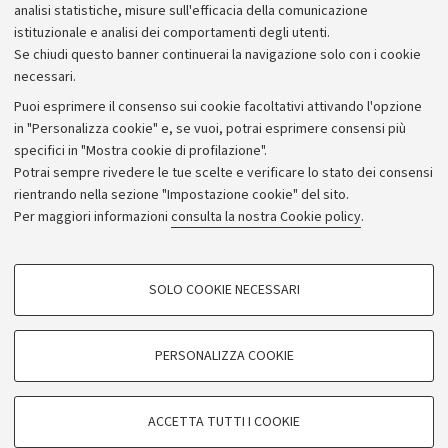
Bilanci
analisi statistiche, misure sull'efficacia della comunicazione
istituzionale e analisi dei comportamenti degli utenti.
Donazioni e 5x1000
Se chiudi questo banner continuerai la navigazione solo con i cookie
Merchandising - UniboStore
necessari.
Bandi, gare e concorsi
Puoi esprimere il consenso sui cookie facoltativi attivando l'opzione
in "Personalizza cookie" e, se vuoi, potrai esprimere consensi più
Albo online
specifici in "Mostra cookie di profilazione".
Amministrazione trasparente
Potrai sempre rivedere le tue scelte e verificare lo stato dei consensi
rientrando nella sezione "Impostazione cookie" del sito.
Atti di notifica
Per maggiori informazioni
consulta la nostra Cookie policy
.
Informazioni sul sito e accessibilità
Dichiarazione di accessibilità
COOKIE DI PROFILAZIONE - FACOLTATIVI
SOLO COOKIE NECESSARI
Privacy e note legali
Si tratta di cookie utilizzati per analizzare le caratteristiche della navigazione
degli utenti, creare profili in base al loro comportamento sul sito, per analisi
Impostazioni Cookie
di marketing.
PERSONALIZZA COOKIE
Mostra cookie di profilazione
©Copyright 2026 - ALMA MATER STUDIORUM - Università di
Google/Youtube Video
COOKIE TECNICI - NECESSARI
Bologna - Via Zamboni,
33 - 40126
Bologna - PI:
01131710376
ACCETTA TUTTI I COOKIE
Facebook
- CF:
80007010376