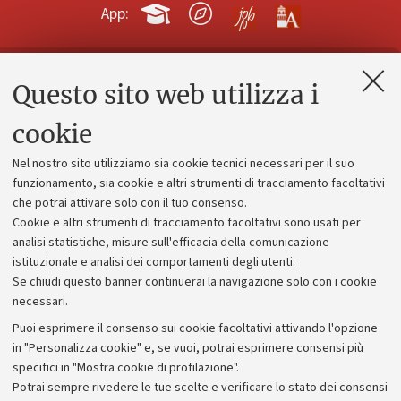
App:
Questo sito web utilizza i
Contatti e PEC
Uffici dell'amministrazione generale
cookie
Lavora con noi
Nel nostro sito utilizziamo sia cookie tecnici necessari per il suo
Alumni community
funzionamento, sia cookie e altri strumenti di tracciamento facoltativi
che potrai attivare solo con il tuo consenso.
Piano strategico
Cookie e altri strumenti di tracciamento facoltativi sono usati per
Bilanci
analisi statistiche, misure sull'efficacia della comunicazione
istituzionale e analisi dei comportamenti degli utenti.
Donazioni e 5x1000
Se chiudi questo banner continuerai la navigazione solo con i cookie
Merchandising - UniboStore
necessari.
Bandi, gare e concorsi
Puoi esprimere il consenso sui cookie facoltativi attivando l'opzione
in "Personalizza cookie" e, se vuoi, potrai esprimere consensi più
Albo online
specifici in "Mostra cookie di profilazione".
Amministrazione trasparente
Potrai sempre rivedere le tue scelte e verificare lo stato dei consensi