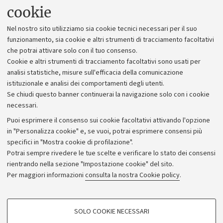
Uffici dell'amministrazione generale
cookie
Lavora con noi
Nel nostro sito utilizziamo sia cookie tecnici necessari per il suo
Alumni community
funzionamento, sia cookie e altri strumenti di tracciamento facoltativi
che potrai attivare solo con il tuo consenso.
Piano strategico
Cookie e altri strumenti di tracciamento facoltativi sono usati per
Bilanci
analisi statistiche, misure sull'efficacia della comunicazione
istituzionale e analisi dei comportamenti degli utenti.
Donazioni e 5x1000
Se chiudi questo banner continuerai la navigazione solo con i cookie
Merchandising - UniboStore
necessari.
Bandi, gare e concorsi
Puoi esprimere il consenso sui cookie facoltativi attivando l'opzione
in "Personalizza cookie" e, se vuoi, potrai esprimere consensi più
Albo online
specifici in "Mostra cookie di profilazione".
Amministrazione trasparente
Potrai sempre rivedere le tue scelte e verificare lo stato dei consensi
rientrando nella sezione "Impostazione cookie" del sito.
Atti di notifica
Per maggiori informazioni
consulta la nostra Cookie policy
.
Informazioni sul sito e accessibilità
Dichiarazione di accessibilità
COOKIE DI PROFILAZIONE - FACOLTATIVI
SOLO COOKIE NECESSARI
Privacy e note legali
Si tratta di cookie utilizzati per analizzare le caratteristiche della navigazione