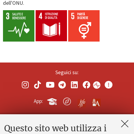
dell'ONU.
Seguici su:
App:
Questo sito web utilizza i
Contatti e PEC