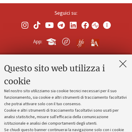
Seguici su:
App:
Questo sito web utilizza i
Contatti e PEC
Uffici dell'amministrazione generale
cookie
Lavora con noi
Nel nostro sito utilizziamo sia cookie tecnici necessari per il suo
Alumni community
funzionamento, sia cookie e altri strumenti di tracciamento facoltativi
che potrai attivare solo con il tuo consenso.
Piano strategico
Cookie e altri strumenti di tracciamento facoltativi sono usati per
Bilanci
analisi statistiche, misure sull'efficacia della comunicazione
istituzionale e analisi dei comportamenti degli utenti.
Donazioni e 5x1000
Se chiudi questo banner continuerai la navigazione solo con i cookie