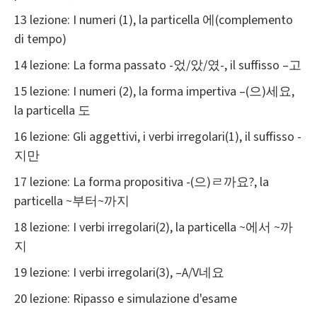
13 lezione: I numeri (1), la particella 에(complemento
di tempo)
14 lezione: La forma passato -었/았/였-, il suffisso –고
15 lezione: I numeri (2), la forma impertiva –(으)세요,
la particella 도
16 lezione: Gli aggettivi, i verbi irregolari(1), il suffisso -
지만
17 lezione: La forma propositiva -(으)ㄹ까요?, la
particella ~부터~까지
18 lezione: I verbi irregolari(2), la particella ~에서 ~까
지
19 lezione: I verbi irregolari(3), –A/V네요
20 lezione: Ripasso e simulazione d'esame