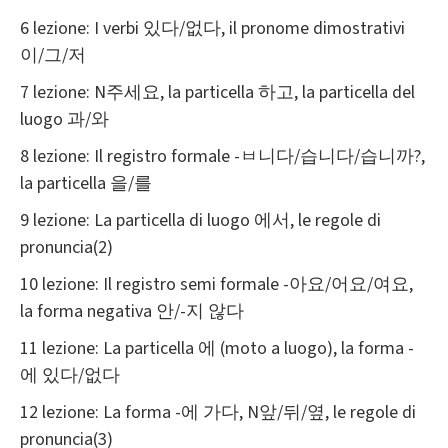
6 lezione: I verbi 있다/없다, il pronome dimostrativi
이/그/저
7 lezione: N주세요, la particella 하고, la particella del
luogo 과/와
8 lezione: Il registro formale -ㅂ니다/습니다/습니까?,
la particella 을/를
9 lezione: La particella di luogo 에서, le regole di
pronuncia(2)
10 lezione: Il registro semi formale -아요/어요/여요,
la forma negativa 안/-지 않다
11 lezione: La particella 에 (moto a luogo), la forma -
에 있다/없다
12 lezione: La forma -에 가다, N앞/뒤/옆, le regole di
pronuncia(3)