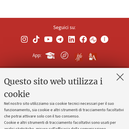
Seguici su:
App:
Questo sito web utilizza i
Contatti e PEC
Uffici dell'amministrazione generale
cookie
Lavora con noi
Nel nostro sito utilizziamo sia cookie tecnici necessari per il suo
Alumni community
funzionamento, sia cookie e altri strumenti di tracciamento facoltativi
che potrai attivare solo con il tuo consenso.
Piano strategico
Cookie e altri strumenti di tracciamento facoltativi sono usati per
Bilanci