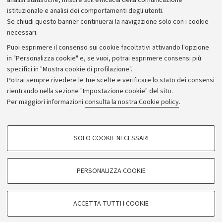
analisi statistiche, misure sull'efficacia della comunicazione
istituzionale e analisi dei comportamenti degli utenti.
Donazioni e 5x1000
Se chiudi questo banner continuerai la navigazione solo con i cookie
Merchandising - UniboStore
necessari.
Bandi, gare e concorsi
Puoi esprimere il consenso sui cookie facoltativi attivando l'opzione
in "Personalizza cookie" e, se vuoi, potrai esprimere consensi più
Albo online
specifici in "Mostra cookie di profilazione".
Amministrazione trasparente
Potrai sempre rivedere le tue scelte e verificare lo stato dei consensi
rientrando nella sezione "Impostazione cookie" del sito.
Atti di notifica
Per maggiori informazioni
consulta la nostra Cookie policy
.
Informazioni sul sito e accessibilità
Dichiarazione di accessibilità
COOKIE DI PROFILAZIONE - FACOLTATIVI
SOLO COOKIE NECESSARI
Privacy e note legali
Si tratta di cookie utilizzati per analizzare le caratteristiche della navigazione
degli utenti, creare profili in base al loro comportamento sul sito, per analisi
Impostazioni Cookie
di marketing.
PERSONALIZZA COOKIE
Mostra cookie di profilazione
©Copyright 2026 - ALMA MATER STUDIORUM - Università di
Google/Youtube Video
COOKIE TECNICI - NECESSARI
Bologna - Via Zamboni,
33 - 40126
Bologna - PI:
01131710376
ACCETTA TUTTI I COOKIE
Facebook
- CF:
80007010376
Si tratta di cookie tecnici utilizzati, a titolo esemplificativo, per il corretto