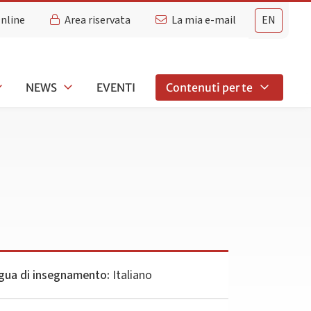
Online
Area riservata
La mia e-mail
EN
NEWS
EVENTI
Contenuti per te
gua di insegnamento:
Italiano