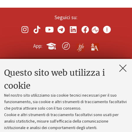
Seguici su:
App:
Questo sito web utilizza i
Contatti e PEC
Uffici dell'amministrazione generale
cookie
Lavora con noi
Nel nostro sito utilizziamo sia cookie tecnici necessari per il suo
Alumni community
funzionamento, sia cookie e altri strumenti di tracciamento facoltativi
che potrai attivare solo con il tuo consenso.
Piano strategico
Cookie e altri strumenti di tracciamento facoltativi sono usati per
Bilanci
analisi statistiche, misure sull'efficacia della comunicazione
istituzionale e analisi dei comportamenti degli utenti.
Donazioni e 5x1000