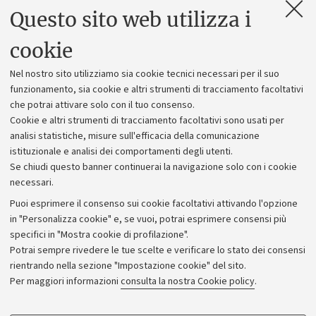
Questo sito web utilizza i
Contatti e PEC
Uffici dell'amministrazione generale
cookie
Lavora con noi
Nel nostro sito utilizziamo sia cookie tecnici necessari per il suo
Alumni community
funzionamento, sia cookie e altri strumenti di tracciamento facoltativi
che potrai attivare solo con il tuo consenso.
Piano strategico
Cookie e altri strumenti di tracciamento facoltativi sono usati per
Bilanci
analisi statistiche, misure sull'efficacia della comunicazione
istituzionale e analisi dei comportamenti degli utenti.
Donazioni e 5x1000
Se chiudi questo banner continuerai la navigazione solo con i cookie
Merchandising - UniboStore
necessari.
Bandi, gare e concorsi
Puoi esprimere il consenso sui cookie facoltativi attivando l'opzione
in "Personalizza cookie" e, se vuoi, potrai esprimere consensi più
Albo online
specifici in "Mostra cookie di profilazione".
Amministrazione trasparente
Potrai sempre rivedere le tue scelte e verificare lo stato dei consensi
rientrando nella sezione "Impostazione cookie" del sito.
Atti di notifica
Per maggiori informazioni
consulta la nostra Cookie policy
.
Informazioni sul sito e accessibilità