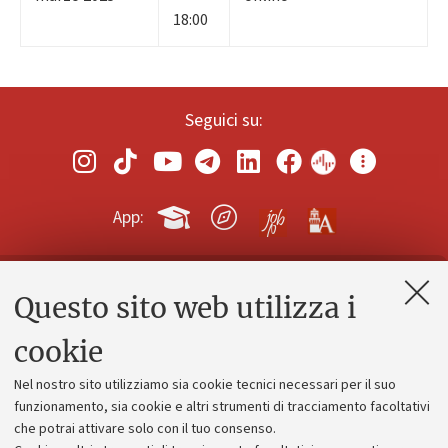
18:00
Seguici su:
App:
Questo sito web utilizza i
Contatti e PEC
Uffici dell'amministrazione generale
cookie
Lavora con noi
Nel nostro sito utilizziamo sia cookie tecnici necessari per il suo
Alumni community
funzionamento, sia cookie e altri strumenti di tracciamento facoltativi
che potrai attivare solo con il tuo consenso.
Piano strategico