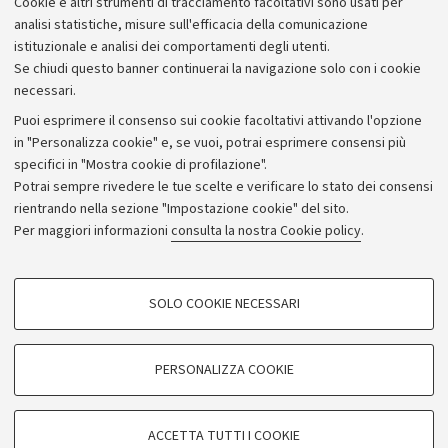
Cookie e altri strumenti di tracciamento facoltativi sono usati per
Bilanci
analisi statistiche, misure sull'efficacia della comunicazione
istituzionale e analisi dei comportamenti degli utenti.
Donazioni e 5x1000
Se chiudi questo banner continuerai la navigazione solo con i cookie
Merchandising - UniboStore
necessari.
Bandi, gare e concorsi
Puoi esprimere il consenso sui cookie facoltativi attivando l'opzione
in "Personalizza cookie" e, se vuoi, potrai esprimere consensi più
Albo online
specifici in "Mostra cookie di profilazione".
Amministrazione trasparente
Potrai sempre rivedere le tue scelte e verificare lo stato dei consensi
rientrando nella sezione "Impostazione cookie" del sito.
Atti di notifica
Per maggiori informazioni
consulta la nostra Cookie policy
.
Informazioni sul sito e accessibilità
Dichiarazione di accessibilità
COOKIE DI PROFILAZIONE - FACOLTATIVI
SOLO COOKIE NECESSARI
Privacy e note legali
Si tratta di cookie utilizzati per analizzare le caratteristiche della navigazione
degli utenti, creare profili in base al loro comportamento sul sito, per analisi
Impostazioni Cookie
di marketing.
PERSONALIZZA COOKIE
Mostra cookie di profilazione
©Copyright 2026 - ALMA MATER STUDIORUM - Università di
Google/Youtube Video
COOKIE TECNICI - NECESSARI
Bologna - Via Zamboni,
33 - 40126
Bologna - PI:
01131710376
ACCETTA TUTTI I COOKIE