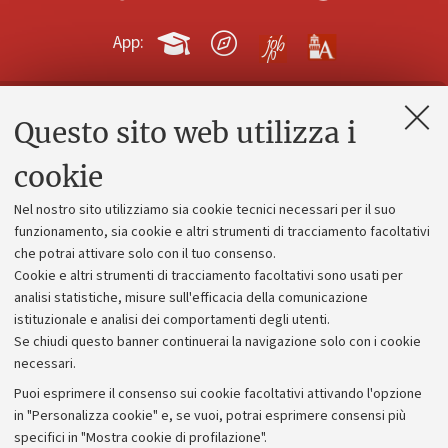
App:
Questo sito web utilizza i
Contatti e PEC
Uffici dell'amministrazione generale
cookie
Lavora con noi
Nel nostro sito utilizziamo sia cookie tecnici necessari per il suo
Alumni community
funzionamento, sia cookie e altri strumenti di tracciamento facoltativi
che potrai attivare solo con il tuo consenso.
Piano strategico
Cookie e altri strumenti di tracciamento facoltativi sono usati per
Bilanci
analisi statistiche, misure sull'efficacia della comunicazione
istituzionale e analisi dei comportamenti degli utenti.
Donazioni e 5x1000
Se chiudi questo banner continuerai la navigazione solo con i cookie
Merchandising - UniboStore
necessari.
Bandi, gare e concorsi
Puoi esprimere il consenso sui cookie facoltativi attivando l'opzione
in "Personalizza cookie" e, se vuoi, potrai esprimere consensi più
Albo online
specifici in "Mostra cookie di profilazione".