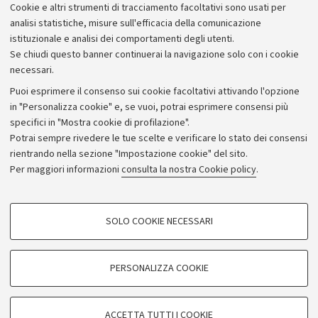
Cookie e altri strumenti di tracciamento facoltativi sono usati per
Bilanci
analisi statistiche, misure sull'efficacia della comunicazione
istituzionale e analisi dei comportamenti degli utenti.
Donazioni e 5x1000
Se chiudi questo banner continuerai la navigazione solo con i cookie
Merchandising - UniboStore
necessari.
Bandi, gare e concorsi
Puoi esprimere il consenso sui cookie facoltativi attivando l'opzione
in "Personalizza cookie" e, se vuoi, potrai esprimere consensi più
Albo online
specifici in "Mostra cookie di profilazione".
Amministrazione trasparente
Potrai sempre rivedere le tue scelte e verificare lo stato dei consensi
rientrando nella sezione "Impostazione cookie" del sito.
Atti di notifica
Per maggiori informazioni
consulta la nostra Cookie policy
.
Informazioni sul sito e accessibilità
Dichiarazione di accessibilità
COOKIE DI PROFILAZIONE - FACOLTATIVI
SOLO COOKIE NECESSARI
Privacy e note legali
Si tratta di cookie utilizzati per analizzare le caratteristiche della navigazione
degli utenti, creare profili in base al loro comportamento sul sito, per analisi
Impostazioni Cookie
di marketing.
PERSONALIZZA COOKIE
Mostra cookie di profilazione
©Copyright 2026 - ALMA MATER STUDIORUM - Università di
Google/Youtube Video
COOKIE TECNICI - NECESSARI
Bologna - Via Zamboni,
33 - 40126
Bologna - PI:
01131710376
ACCETTA TUTTI I COOKIE