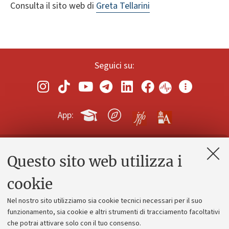
Consulta il sito web di
Greta Tellarini
Seguici su:
App:
Questo sito web utilizza i
Contatti e PEC
Uffici dell'amministrazione generale
cookie
Lavora con noi
Nel nostro sito utilizziamo sia cookie tecnici necessari per il suo
Alumni community
funzionamento, sia cookie e altri strumenti di tracciamento facoltativi
che potrai attivare solo con il tuo consenso.
Piano strategico