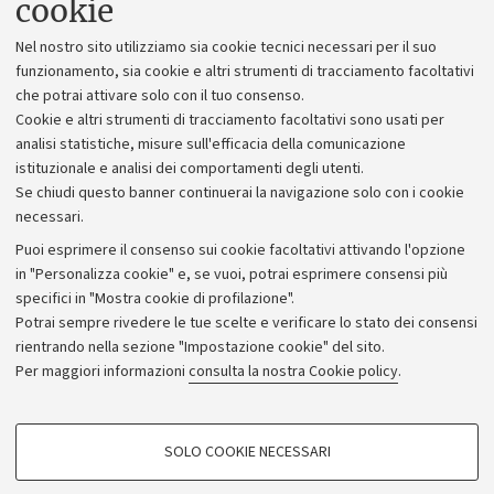
cookie
Lavora con noi
Nel nostro sito utilizziamo sia cookie tecnici necessari per il suo
Alumni community
funzionamento, sia cookie e altri strumenti di tracciamento facoltativi
che potrai attivare solo con il tuo consenso.
Piano strategico
Cookie e altri strumenti di tracciamento facoltativi sono usati per
Bilanci
analisi statistiche, misure sull'efficacia della comunicazione
istituzionale e analisi dei comportamenti degli utenti.
Donazioni e 5x1000
Se chiudi questo banner continuerai la navigazione solo con i cookie
Merchandising - UniboStore
necessari.
Bandi, gare e concorsi
Puoi esprimere il consenso sui cookie facoltativi attivando l'opzione
in "Personalizza cookie" e, se vuoi, potrai esprimere consensi più
Albo online
specifici in "Mostra cookie di profilazione".
Amministrazione trasparente
Potrai sempre rivedere le tue scelte e verificare lo stato dei consensi
rientrando nella sezione "Impostazione cookie" del sito.
Atti di notifica
Per maggiori informazioni
consulta la nostra Cookie policy
.
Informazioni sul sito e accessibilità
Dichiarazione di accessibilità
COOKIE DI PROFILAZIONE - FACOLTATIVI
SOLO COOKIE NECESSARI
Privacy e note legali
Si tratta di cookie utilizzati per analizzare le caratteristiche della navigazione
degli utenti, creare profili in base al loro comportamento sul sito, per analisi