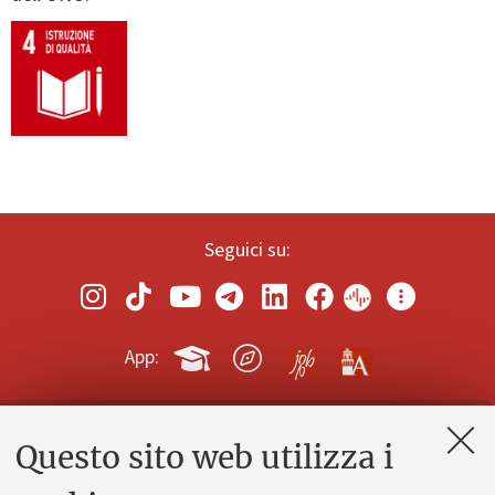
Seguici su:
App:
Questo sito web utilizza i
Contatti e PEC
Uffici dell'amministrazione generale