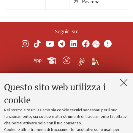
23 - Ravenna
Seguici su:
App:
Questo sito web utilizza i
Contatti e PEC
Uffici dell'amministrazione generale
cookie
Lavora con noi
Nel nostro sito utilizziamo sia cookie tecnici necessari per il suo
Alumni community
funzionamento, sia cookie e altri strumenti di tracciamento facoltativi
che potrai attivare solo con il tuo consenso.
Piano strategico
Cookie e altri strumenti di tracciamento facoltativi sono usati per