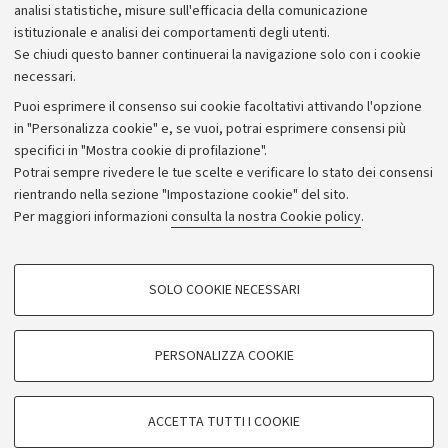
Bilanci
analisi statistiche, misure sull'efficacia della comunicazione
istituzionale e analisi dei comportamenti degli utenti.
Donazioni e 5x1000
Se chiudi questo banner continuerai la navigazione solo con i cookie
Merchandising - UniboStore
necessari.
Bandi, gare e concorsi
Puoi esprimere il consenso sui cookie facoltativi attivando l'opzione
in "Personalizza cookie" e, se vuoi, potrai esprimere consensi più
Albo online
specifici in "Mostra cookie di profilazione".
Amministrazione trasparente
Potrai sempre rivedere le tue scelte e verificare lo stato dei consensi
rientrando nella sezione "Impostazione cookie" del sito.
Atti di notifica
Per maggiori informazioni
consulta la nostra Cookie policy
.
Informazioni sul sito e accessibilità
Dichiarazione di accessibilità
COOKIE DI PROFILAZIONE - FACOLTATIVI
SOLO COOKIE NECESSARI
Privacy e note legali
Si tratta di cookie utilizzati per analizzare le caratteristiche della navigazione
degli utenti, creare profili in base al loro comportamento sul sito, per analisi
Impostazioni Cookie
di marketing.
PERSONALIZZA COOKIE
Mostra cookie di profilazione
©Copyright 2026 - ALMA MATER STUDIORUM - Università di
Google/Youtube Video
COOKIE TECNICI - NECESSARI
Bologna - Via Zamboni,
33 - 40126
Bologna - PI:
01131710376
ACCETTA TUTTI I COOKIE
Facebook
- CF:
80007010376