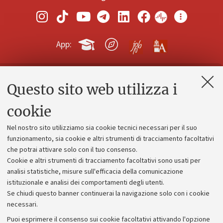
App:
Questo sito web utilizza i
Contatti e PEC
Uffici dell'amministrazione generale
cookie
Lavora con noi
Nel nostro sito utilizziamo sia cookie tecnici necessari per il suo
Alumni community
funzionamento, sia cookie e altri strumenti di tracciamento facoltativi
che potrai attivare solo con il tuo consenso.
Piano strategico
Cookie e altri strumenti di tracciamento facoltativi sono usati per
Bilanci
analisi statistiche, misure sull'efficacia della comunicazione
istituzionale e analisi dei comportamenti degli utenti.
Donazioni e 5x1000
Se chiudi questo banner continuerai la navigazione solo con i cookie
Merchandising - UniboStore
necessari.
Bandi, gare e concorsi
Puoi esprimere il consenso sui cookie facoltativi attivando l'opzione