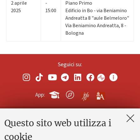
2
aprile
-
Piano Primo
2025
15:00
Edificio in Bo - via Beniamino
Andreatta 8 "aule Belmeloro"
Via Beniamino Andreatta, 8 -
Bologna
Seguici su:
App:
Questo sito web utilizza i
Contatti e PEC
Uffici dell'amministrazione generale
cookie