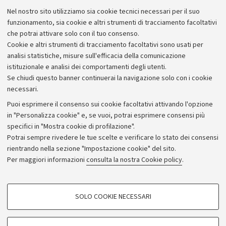
Lavora con noi
Nel nostro sito utilizziamo sia cookie tecnici necessari per il suo
Alumni community
funzionamento, sia cookie e altri strumenti di tracciamento facoltativi
che potrai attivare solo con il tuo consenso.
Piano strategico
Cookie e altri strumenti di tracciamento facoltativi sono usati per
Bilanci
analisi statistiche, misure sull'efficacia della comunicazione
istituzionale e analisi dei comportamenti degli utenti.
Donazioni e 5x1000
Se chiudi questo banner continuerai la navigazione solo con i cookie
Merchandising - UniboStore
necessari.
Bandi, gare e concorsi
Puoi esprimere il consenso sui cookie facoltativi attivando l'opzione
in "Personalizza cookie" e, se vuoi, potrai esprimere consensi più
Albo online
specifici in "Mostra cookie di profilazione".
Amministrazione trasparente
Potrai sempre rivedere le tue scelte e verificare lo stato dei consensi
rientrando nella sezione "Impostazione cookie" del sito.
Atti di notifica
Per maggiori informazioni
consulta la nostra Cookie policy
.
Informazioni sul sito e accessibilità
Dichiarazione di accessibilità
COOKIE DI PROFILAZIONE - FACOLTATIVI
SOLO COOKIE NECESSARI
Privacy e note legali
Si tratta di cookie utilizzati per analizzare le caratteristiche della navigazione
degli utenti, creare profili in base al loro comportamento sul sito, per analisi
Impostazioni Cookie
di marketing.