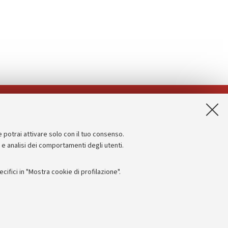
App:
e potrai attivare solo con il tuo consenso.
Informazioni sul sito e accessibilità
e e analisi dei comportamenti degli utenti.
Dichiarazione di accessibilità
ifici in "Mostra cookie di profilazione".
Privacy e note legali
Impostazioni Cookie
I