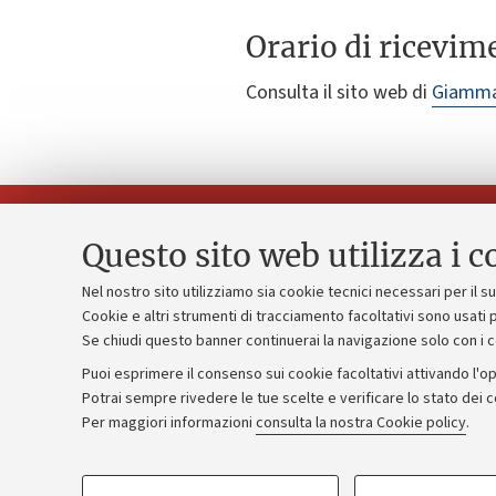
Orario di ricevim
Consulta il sito web di
Giamma
Questo sito web utilizza i c
Nel nostro sito utilizziamo sia cookie tecnici necessari per il 
Piano strate
Cookie e altri strumenti di tracciamento facoltativi sono usati p
Contatti e PEC
Se chiudi questo banner continuerai la navigazione solo con i 
Bilanci
Uffici dell'amministrazione generale
Puoi esprimere il consenso sui cookie facoltativi attivando l'op
Donazioni e
Lavora con noi
Potrai sempre rivedere le tue scelte e verificare lo stato dei 
Per maggiori informazioni
consulta la nostra Cookie policy
.
Merchandisi
Alumni community
COOKIE DI PROFILAZIONE - FACOLTATIVI