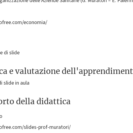
ganizzazione delle Aziende Sanitarie (G. Muratori – E. Paler
dofree.com/economia/
e di slide
ica e valutazione dell'apprendimen
 slide in aula
rto della didattica
to
ofree.com/slides-prof-muratori/