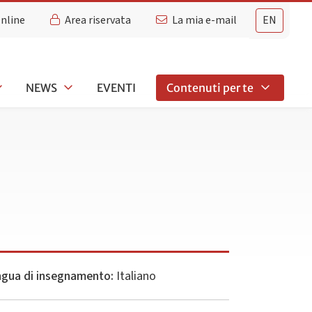
Online
Area riservata
La mia e-mail
EN
NEWS
EVENTI
Contenuti per te
ngua di insegnamento:
Italiano