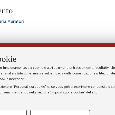
ento
ria Muratori
Seguici su:
ookie
suo funzionamento, sia cookie e altri strumenti di tracciamento facoltativi ch
gico
Bandi, gare e concorsi
er analisi statistiche, misure sull'efficacia della comunicazione istituzional
cookie necessari.
Albo online
zione in "Personalizza cookie" e, se vuoi, potrai esprimere consensi più spec
 5x1000
Amministrazione trasparente
consensi rientrando nella sezione "Impostazione cookie" del sito.
ng - UniboStore
Atti di notifica
COOKIE TECNICI - NECESSAR