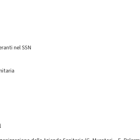
eranti nel SSN
nitaria
a