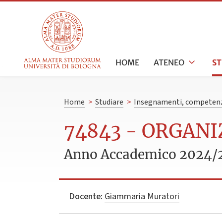
HOME
ATENEO
S
Home
>
Studiare
>
Insegnamenti, competenz
74843 - ORGAN
Anno Accademico 2024/
Docente:
Giammaria Muratori