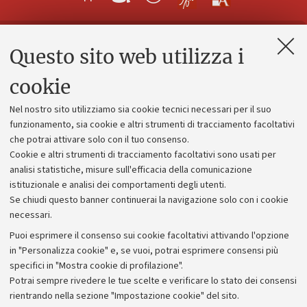
Questo sito web utilizza i
Contatti e PEC
Uffici dell'amministrazione generale
cookie
Lavora con noi
Nel nostro sito utilizziamo sia cookie tecnici necessari per il suo
Alumni community
funzionamento, sia cookie e altri strumenti di tracciamento facoltativi
che potrai attivare solo con il tuo consenso.
Piano strategico
Cookie e altri strumenti di tracciamento facoltativi sono usati per
Bilanci
analisi statistiche, misure sull'efficacia della comunicazione
istituzionale e analisi dei comportamenti degli utenti.
Donazioni e 5x1000
Se chiudi questo banner continuerai la navigazione solo con i cookie
Merchandising - UniboStore
necessari.
Bandi, gare e concorsi
Puoi esprimere il consenso sui cookie facoltativi attivando l'opzione
in "Personalizza cookie" e, se vuoi, potrai esprimere consensi più
Albo online
specifici in "Mostra cookie di profilazione".
Amministrazione trasparente
Potrai sempre rivedere le tue scelte e verificare lo stato dei consensi
rientrando nella sezione "Impostazione cookie" del sito.
Atti di notifica