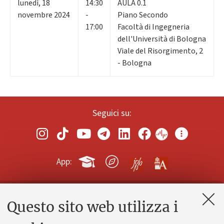
lunedì
,
18
14:30
AULA 0.1
novembre 2024
-
Piano Secondo
17:00
Facoltà di Ingegneria
dell'Università di Bologna
Viale del Risorgimento, 2
- Bologna
Seguici su:
App:
Questo sito web utilizza i
Contatti e PEC
Uffici dell'amministrazione generale