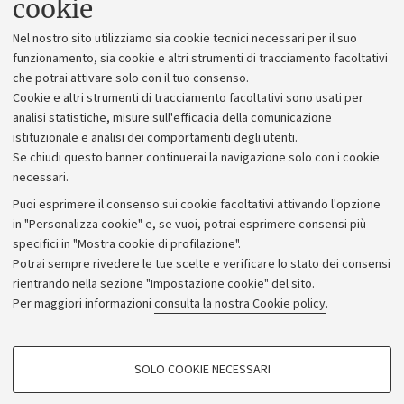
cookie
Lavora con noi
Nel nostro sito utilizziamo sia cookie tecnici necessari per il suo
Alumni community
funzionamento, sia cookie e altri strumenti di tracciamento facoltativi
che potrai attivare solo con il tuo consenso.
Piano strategico
Cookie e altri strumenti di tracciamento facoltativi sono usati per
Bilanci
analisi statistiche, misure sull'efficacia della comunicazione
istituzionale e analisi dei comportamenti degli utenti.
Donazioni e 5x1000
Se chiudi questo banner continuerai la navigazione solo con i cookie
Merchandising - UniboStore
necessari.
Bandi, gare e concorsi
Puoi esprimere il consenso sui cookie facoltativi attivando l'opzione
in "Personalizza cookie" e, se vuoi, potrai esprimere consensi più
Albo online
specifici in "Mostra cookie di profilazione".
Amministrazione trasparente
Potrai sempre rivedere le tue scelte e verificare lo stato dei consensi
rientrando nella sezione "Impostazione cookie" del sito.
Atti di notifica
Per maggiori informazioni
consulta la nostra Cookie policy
.
Informazioni sul sito e accessibilità
Dichiarazione di accessibilità
COOKIE DI PROFILAZIONE - FACOLTATIVI
SOLO COOKIE NECESSARI
Privacy e note legali
Si tratta di cookie utilizzati per analizzare le caratteristiche della navigazione
degli utenti, creare profili in base al loro comportamento sul sito, per analisi