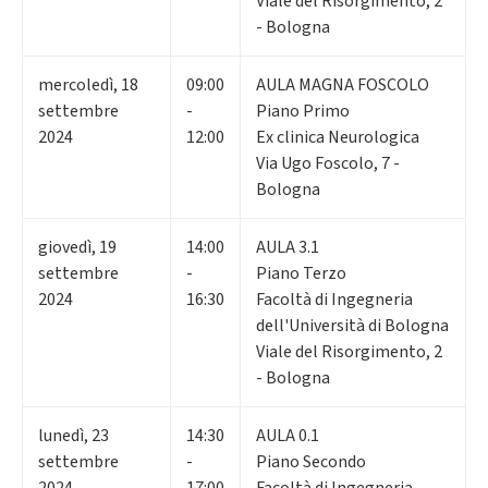
Viale del Risorgimento, 2
- Bologna
mercoledì
,
18
09:00
AULA MAGNA FOSCOLO
settembre
-
Piano Primo
2024
12:00
Ex clinica Neurologica
Via Ugo Foscolo, 7 -
Bologna
giovedì
,
19
14:00
AULA 3.1
settembre
-
Piano Terzo
2024
16:30
Facoltà di Ingegneria
dell'Università di Bologna
Viale del Risorgimento, 2
- Bologna
lunedì
,
23
14:30
AULA 0.1
settembre
-
Piano Secondo
2024
17:00
Facoltà di Ingegneria