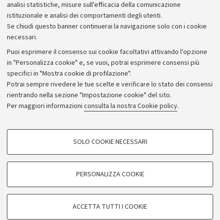
Bilanci
analisi statistiche, misure sull'efficacia della comunicazione
istituzionale e analisi dei comportamenti degli utenti.
Donazioni e 5x1000
Se chiudi questo banner continuerai la navigazione solo con i cookie
Merchandising - UniboStore
necessari.
Bandi, gare e concorsi
Puoi esprimere il consenso sui cookie facoltativi attivando l'opzione
in "Personalizza cookie" e, se vuoi, potrai esprimere consensi più
Albo online
specifici in "Mostra cookie di profilazione".
Amministrazione trasparente
Potrai sempre rivedere le tue scelte e verificare lo stato dei consensi
rientrando nella sezione "Impostazione cookie" del sito.
Atti di notifica
Per maggiori informazioni
consulta la nostra Cookie policy
.
Informazioni sul sito e accessibilità
Dichiarazione di accessibilità
COOKIE DI PROFILAZIONE - FACOLTATIVI
SOLO COOKIE NECESSARI
Privacy e note legali
Si tratta di cookie utilizzati per analizzare le caratteristiche della navigazione
degli utenti, creare profili in base al loro comportamento sul sito, per analisi
Impostazioni Cookie
di marketing.
PERSONALIZZA COOKIE
Mostra cookie di profilazione
©Copyright 2026 - ALMA MATER STUDIORUM - Università di
Google/Youtube Video
COOKIE TECNICI - NECESSARI
Bologna - Via Zamboni,
33 - 40126
Bologna - PI:
01131710376
ACCETTA TUTTI I COOKIE
Facebook
- CF:
80007010376