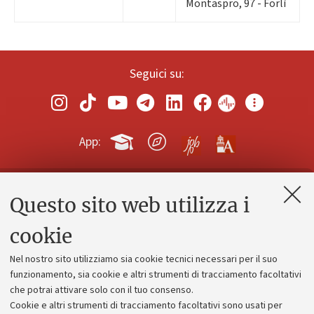
Montaspro, 97 - Forlì
Seguici su:
App:
Questo sito web utilizza i
Contatti e PEC
Uffici dell'amministrazione generale
cookie
Lavora con noi
Nel nostro sito utilizziamo sia cookie tecnici necessari per il suo
Alumni community
funzionamento, sia cookie e altri strumenti di tracciamento facoltativi
che potrai attivare solo con il tuo consenso.
Piano strategico
Cookie e altri strumenti di tracciamento facoltativi sono usati per