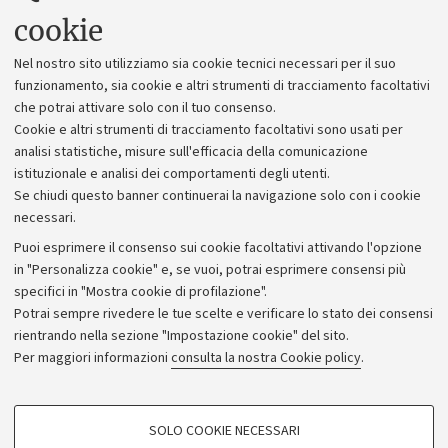
Uffici dell'amministrazione generale
cookie
Lavora con noi
Nel nostro sito utilizziamo sia cookie tecnici necessari per il suo
Alumni community
funzionamento, sia cookie e altri strumenti di tracciamento facoltativi
che potrai attivare solo con il tuo consenso.
Piano strategico
Cookie e altri strumenti di tracciamento facoltativi sono usati per
Bilanci
analisi statistiche, misure sull'efficacia della comunicazione
istituzionale e analisi dei comportamenti degli utenti.
Donazioni e 5x1000
Se chiudi questo banner continuerai la navigazione solo con i cookie
Merchandising - UniboStore
necessari.
Bandi, gare e concorsi
Puoi esprimere il consenso sui cookie facoltativi attivando l'opzione
in "Personalizza cookie" e, se vuoi, potrai esprimere consensi più
Albo online
specifici in "Mostra cookie di profilazione".
Amministrazione trasparente
Potrai sempre rivedere le tue scelte e verificare lo stato dei consensi
rientrando nella sezione "Impostazione cookie" del sito.
Atti di notifica
Per maggiori informazioni
consulta la nostra Cookie policy
.
Informazioni sul sito e accessibilità
Dichiarazione di accessibilità
COOKIE DI PROFILAZIONE - FACOLTATIVI
SOLO COOKIE NECESSARI
Privacy e note legali
Si tratta di cookie utilizzati per analizzare le caratteristiche della navigazione