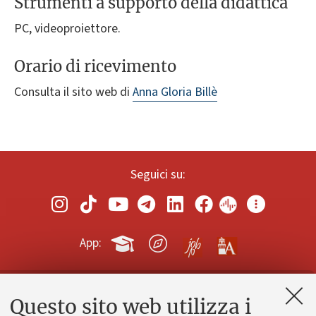
Strumenti a supporto della didattica
PC, videoproiettore.
Orario di ricevimento
Consulta il sito web di
Anna Gloria Billè
Seguici su:
App:
Questo sito web utilizza i
Contatti e PEC