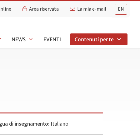
Online
Area riservata
La mia e-mail
EN
NEWS
EVENTI
Contenuti per te
gua di insegnamento:
Italiano