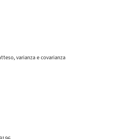
e atteso, varianza e covarianza
99196