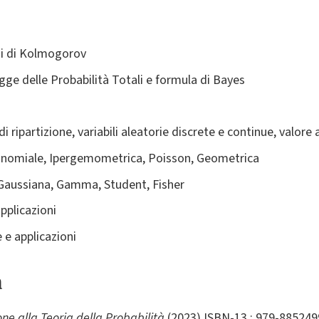
omi di Kolmogorov
gge delle Probabilità Totali e formula di Bayes
 di ripartizione, variabili aleatorie discrete e continue, valor
, Binomiale, Ipergemometrica, Poisson, Geometrica
 Gaussiana, Gamma, Student, Fisher
pplicazioni
 e applicazioni
a
one alla Teoria della Probabilità
(2023) ISBN-13 : 979-88524