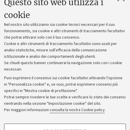
Questo sito web utilizza i
Contatti e PEC
Uffici dell'amministrazione generale
cookie
Lavora con noi
Nel nostro sito utilizziamo sia cookie tecnici necessari per il suo
Alumni community
funzionamento, sia cookie e altri strumenti di tracciamento facoltativi
che potrai attivare solo con il tuo consenso.
Piano strategico
Cookie e altri strumenti di tracciamento facoltativi sono usati per
Bilanci
analisi statistiche, misure sull'efficacia della comunicazione
istituzionale e analisi dei comportamenti degli utenti.
Donazioni e 5x1000
Se chiudi questo banner continuerai la navigazione solo con i cookie
Merchandising - UniboStore
necessari.
Bandi, gare e concorsi
Puoi esprimere il consenso sui cookie facoltativi attivando l'opzione
in "Personalizza cookie" e, se vuoi, potrai esprimere consensi più
Albo online
specifici in "Mostra cookie di profilazione".
Amministrazione trasparente
Potrai sempre rivedere le tue scelte e verificare lo stato dei consensi
rientrando nella sezione "Impostazione cookie" del sito.
Atti di notifica
Per maggiori informazioni
consulta la nostra Cookie policy
.
Informazioni sul sito e accessibilità
Dichiarazione di accessibilità
COOKIE DI PROFILAZIONE - FACOLTATIVI