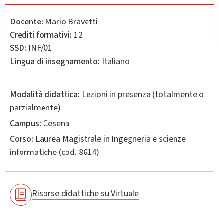
Docente:
Mario Bravetti
Crediti formativi:
12
Metodi
SSD:
INF/01
didattici
Lingua di insegnamento:
Italiano
Lezioni frontali con lavagna/PC/proiettore e esperienze in laborator
Modalità didattica:
Lezioni in presenza (totalmente o
parzialmente)
Campus:
Cesena
Corso:
Laurea Magistrale in
Ingegneria e scienze
informatiche
(cod. 8614)
Risorse didattiche su Virtuale