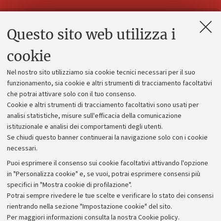
Questo sito web utilizza i
Contatti e PEC
Uffici dell'amministrazione generale
cookie
Lavora con noi
Nel nostro sito utilizziamo sia cookie tecnici necessari per il suo
Alumni community
funzionamento, sia cookie e altri strumenti di tracciamento facoltativi
che potrai attivare solo con il tuo consenso.
Piano strategico
Cookie e altri strumenti di tracciamento facoltativi sono usati per
Bilanci
analisi statistiche, misure sull'efficacia della comunicazione
istituzionale e analisi dei comportamenti degli utenti.
Donazioni e 5x1000
Se chiudi questo banner continuerai la navigazione solo con i cookie
Merchandising - UniboStore
necessari.
Bandi, gare e concorsi
Puoi esprimere il consenso sui cookie facoltativi attivando l'opzione
in "Personalizza cookie" e, se vuoi, potrai esprimere consensi più
Albo online
specifici in "Mostra cookie di profilazione".
Amministrazione trasparente
Potrai sempre rivedere le tue scelte e verificare lo stato dei consensi
rientrando nella sezione "Impostazione cookie" del sito.
Atti di notifica
Per maggiori informazioni
consulta la nostra Cookie policy
.