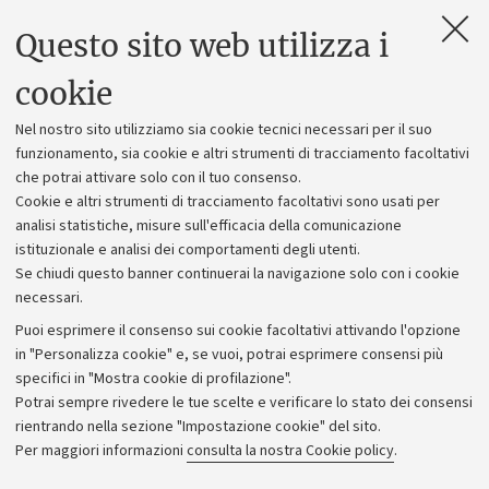
Questo sito web utilizza i
Contatti e PEC
Uffici dell'amministrazione generale
cookie
Lavora con noi
Nel nostro sito utilizziamo sia cookie tecnici necessari per il suo
Alumni community
funzionamento, sia cookie e altri strumenti di tracciamento facoltativi
che potrai attivare solo con il tuo consenso.
Piano strategico
Cookie e altri strumenti di tracciamento facoltativi sono usati per
Bilanci
analisi statistiche, misure sull'efficacia della comunicazione
istituzionale e analisi dei comportamenti degli utenti.
Donazioni e 5x1000
Se chiudi questo banner continuerai la navigazione solo con i cookie
Merchandising - UniboStore
necessari.
Bandi, gare e concorsi
Puoi esprimere il consenso sui cookie facoltativi attivando l'opzione
in "Personalizza cookie" e, se vuoi, potrai esprimere consensi più
Albo online
specifici in "Mostra cookie di profilazione".
Amministrazione trasparente
Potrai sempre rivedere le tue scelte e verificare lo stato dei consensi
rientrando nella sezione "Impostazione cookie" del sito.
Atti di notifica
Per maggiori informazioni
consulta la nostra Cookie policy
.
Informazioni sul sito e accessibilità