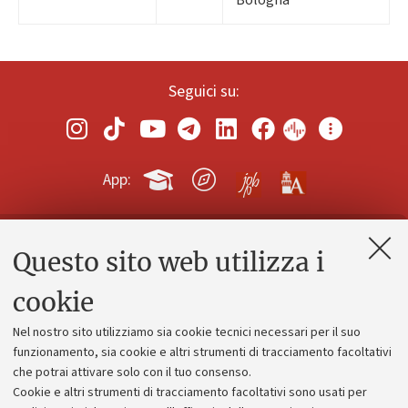
Seguici su:
App:
Questo sito web utilizza i
Contatti e PEC
Uffici dell'amministrazione generale
cookie
Lavora con noi
Nel nostro sito utilizziamo sia cookie tecnici necessari per il suo
Alumni community
funzionamento, sia cookie e altri strumenti di tracciamento facoltativi
che potrai attivare solo con il tuo consenso.
Piano strategico
Cookie e altri strumenti di tracciamento facoltativi sono usati per
Bilanci