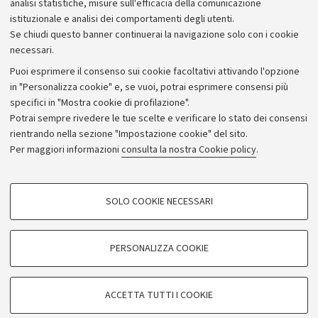
analisi statistiche, misure sull'efficacia della comunicazione
istituzionale e analisi dei comportamenti degli utenti.
Donazioni e 5x1000
Se chiudi questo banner continuerai la navigazione solo con i cookie
Merchandising - UniboStore
necessari.
Bandi, gare e concorsi
Puoi esprimere il consenso sui cookie facoltativi attivando l'opzione
in "Personalizza cookie" e, se vuoi, potrai esprimere consensi più
Albo online
specifici in "Mostra cookie di profilazione".
Amministrazione trasparente
Potrai sempre rivedere le tue scelte e verificare lo stato dei consensi
rientrando nella sezione "Impostazione cookie" del sito.
Atti di notifica
Per maggiori informazioni
consulta la nostra Cookie policy
.
Informazioni sul sito e accessibilità
Dichiarazione di accessibilità
COOKIE DI PROFILAZIONE - FACOLTATIVI
SOLO COOKIE NECESSARI
Privacy e note legali
Si tratta di cookie utilizzati per analizzare le caratteristiche della navigazione
degli utenti, creare profili in base al loro comportamento sul sito, per analisi
Impostazioni Cookie
di marketing.
PERSONALIZZA COOKIE
Mostra cookie di profilazione
©Copyright 2026 - ALMA MATER STUDIORUM - Università di
Google/Youtube Video
COOKIE TECNICI - NECESSARI
Bologna - Via Zamboni,
33 - 40126
Bologna - PI:
01131710376
ACCETTA TUTTI I COOKIE
Facebook
- CF:
80007010376
Si tratta di cookie tecnici utilizzati, a titolo esemplificativo, per il corretto