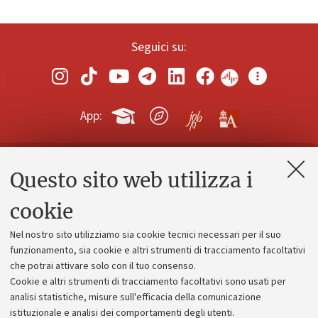
Seguici su:
App:
Questo sito web utilizza i
Contatti e PEC
Uffici dell'amministrazione generale
cookie
Lavora con noi
Nel nostro sito utilizziamo sia cookie tecnici necessari per il suo
Alumni community
funzionamento, sia cookie e altri strumenti di tracciamento facoltativi
che potrai attivare solo con il tuo consenso.
Piano strategico
Cookie e altri strumenti di tracciamento facoltativi sono usati per
Bilanci
analisi statistiche, misure sull'efficacia della comunicazione
istituzionale e analisi dei comportamenti degli utenti.
Donazioni e 5x1000