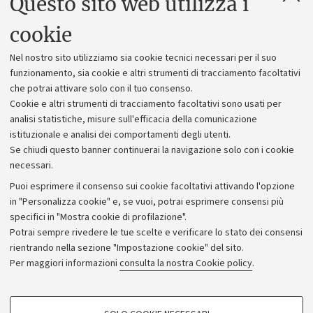
Questo sito web utilizza i
Uffici dell'amministrazione generale
cookie
Lavora con noi
Nel nostro sito utilizziamo sia cookie tecnici necessari per il suo
Alumni community
funzionamento, sia cookie e altri strumenti di tracciamento facoltativi
che potrai attivare solo con il tuo consenso.
Piano strategico
Cookie e altri strumenti di tracciamento facoltativi sono usati per
Bilanci
analisi statistiche, misure sull'efficacia della comunicazione
istituzionale e analisi dei comportamenti degli utenti.
Donazioni e 5x1000
Se chiudi questo banner continuerai la navigazione solo con i cookie
Merchandising - UniboStore
necessari.
Bandi, gare e concorsi
Puoi esprimere il consenso sui cookie facoltativi attivando l'opzione
in "Personalizza cookie" e, se vuoi, potrai esprimere consensi più
Albo online
specifici in "Mostra cookie di profilazione".
Amministrazione trasparente
Potrai sempre rivedere le tue scelte e verificare lo stato dei consensi
rientrando nella sezione "Impostazione cookie" del sito.
Atti di notifica
Per maggiori informazioni
consulta la nostra Cookie policy
.
Informazioni sul sito e accessibilità
Dichiarazione di accessibilità
COOKIE DI PROFILAZIONE - FACOLTATIVI