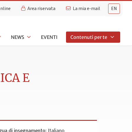
Online
Area riservata
La mia e-mail
EN
NEWS
EVENTI
Contenuti per te
ICA E
gua di insegnamento:
Italiano