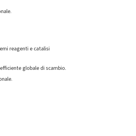
nale.
temi reagenti e catalisi
.
oefficiente globale di scambio.
onale.