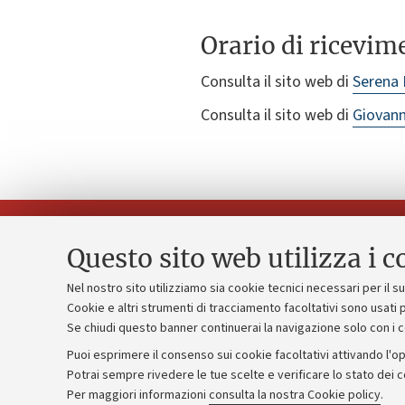
Orario di ricevim
Consulta il sito web di
Serena 
Consulta il sito web di
Giovann
Questo sito web utilizza i c
Nel nostro sito utilizziamo sia cookie tecnici necessari per il 
Piano strate
Cookie e altri strumenti di tracciamento facoltativi sono usati p
Contatti e PEC
Se chiudi questo banner continuerai la navigazione solo con i 
Bilanci
Uffici dell'amministrazione generale
Puoi esprimere il consenso sui cookie facoltativi attivando l'op
Donazioni e
Lavora con noi
Potrai sempre rivedere le tue scelte e verificare lo stato dei 
Merchandisi
Per maggiori informazioni
consulta la nostra Cookie policy
.
Alumni community