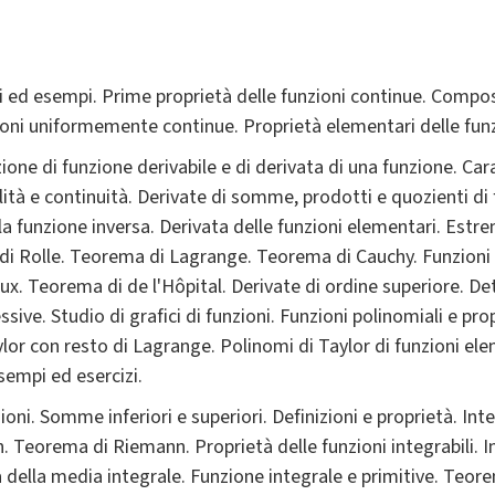
ni ed esempi. Prime proprietà delle funzioni continue. Compos
oni uniformemente continue. Proprietà elementari delle funzi
zione di funzione derivabile e di derivata di una funzione. Car
lità e continuità. Derivate di somme, prodotti e quozienti di f
 funzione inversa. Derivata delle funzioni elementari. Estreman
Rolle. Teorema di Lagrange. Teorema di Cauchy. Funzioni diff
. Teorema di de l'Hôpital. Derivate di ordine superiore. De
sive. Studio di grafici di funzioni. Funzioni polinomiali e pr
lor con resto di Lagrange. Polinomi di Taylor di funzioni el
sempi ed esercizi.
ni. Somme inferiori e superiori. Definizioni e proprietà. Inte
 Teorema di Riemann. Proprietà delle funzioni integrabili. In
ella media integrale. Funzione integrale e primitive. Teor