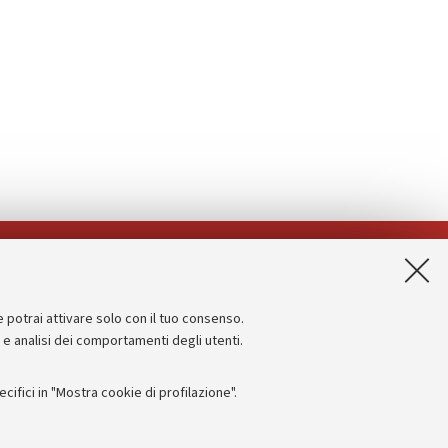
App:
e potrai attivare solo con il tuo consenso.
Informazioni sul sito e accessibilità
e e analisi dei comportamenti degli utenti.
Dichiarazione di accessibilità
ifici in "Mostra cookie di profilazione".
Privacy e note legali
Impostazioni Cookie