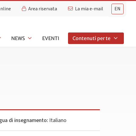
Online
Area riservata
La mia e-mail
EN
NEWS
EVENTI
Contenuti per te
gua di insegnamento:
Italiano