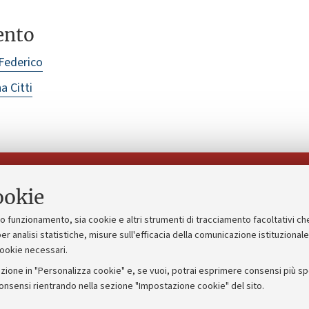
ento
Federico
a Citti
Seguici su:
ookie
suo funzionamento, sia cookie e altri strumenti di tracciamento facoltativi ch
gico
Bandi, gare e concorsi
er analisi statistiche, misure sull'efficacia della comunicazione istituzional
cookie necessari.
Albo online
zione in "Personalizza cookie" e, se vuoi, potrai esprimere consensi più spec
 5x1000
Amministrazione trasparente
consensi rientrando nella sezione "Impostazione cookie" del sito.
ng - UniboStore
Atti di notifica