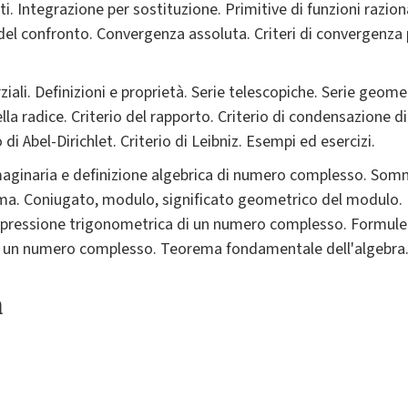
i. Integrazione per sostituzione. Primitive di funzioni raziona
ri del confronto. Convergenza assoluta. Criteri di convergenza
ali. Definizioni e proprietà. Serie telescopiche. Serie geomet
la radice. Criterio del rapporto. Criterio di condensazione di
di Abel-Dirichlet. Criterio di Leibniz. Esempi ed esercizi.
aginaria e definizione algebrica di numero complesso. Som
ma. Coniugato, modulo, significato geometrico del modulo. I
spressione trigonometrica di un numero complesso. Formule 
di un numero complesso. Teorema fondamentale dell'algebra. 
a