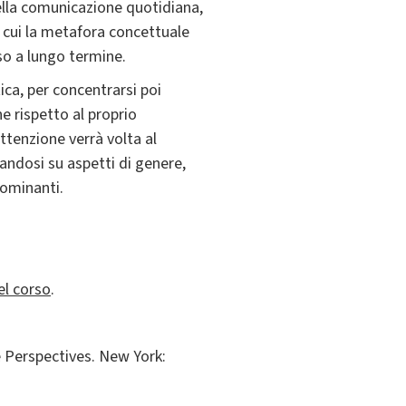
ella comunicazione quotidiana,
 cui la metafora concettuale
so a lungo termine.
ica, per concentrarsi poi
ne rispetto al proprio
ttenzione verrà volta al
zandosi su aspetti di genere,
dominanti.
el corso
.
 Perspectives. New York: