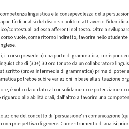
la competenza linguistica e la consapevolezza della persuasi
apacità di analisi del discorso politico attraverso l'identifica
ico/contestuali ad essa afferenti nel testo. Oltre a sviluppare
 il corso vuole, come ritorno indiretto, favorire nello studente
inglese.
ti, il corso prevede a) una parte di grammatica, corrisponden
inguistiche di (30+) 30 ore tenute da un collaboratore linguist
st scritto (prova intermedia di grammatica) prima di poter 
atica potrebbe subire variazioni in base alla situazione org
0 ore, è volto da un lato al consolidamento e potenziamento
 riguardo alle abilità orali, dall'altro a favorire una competen
itolazione del concetto di ‘persuasione' in comunicazione (qu
 in una prospettiva di genere. Come strumento di analisi prior