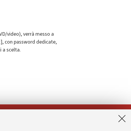
DVD/video), verrà messo a
.it], con password dedicate,
i a scelta.
App: