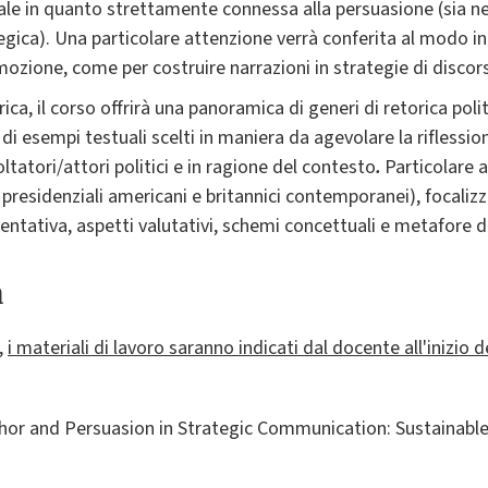
le in quanto strettamente connessa alla persuasione (sia n
gica). Una particolare attenzione verrà conferita al modo in
mozione, come per costruire narrazioni in strategie di discor
a, il corso offrirà una panoramica di generi di retorica polit
ta di esempi testuali scelti in maniera da agevolare la riflessio
tatori/attori politici e in ragione del contesto
.
Particolare a
 presidenziali americani e britannici contemporanei), focaliz
mentativa, aspetti valutativi, schemi concettuali e metafore 
a
,
i materiali di lavoro saranno indicati dal docente all'inizio d
phor and Persuasion in Strategic Communication: Sustainable