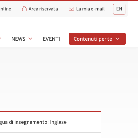
Online
Area riservata
La mia e-mail
EN
NEWS
EVENTI
Contenuti per te
gua di insegnamento:
Inglese