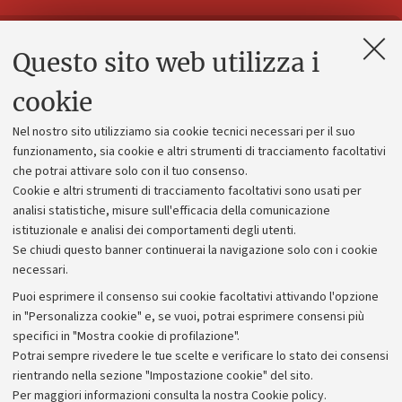
Questo sito web utilizza i
Contatti e PEC
Uffici dell'amministrazione generale
cookie
Lavora con noi
Nel nostro sito utilizziamo sia cookie tecnici necessari per il suo
Alumni community
funzionamento, sia cookie e altri strumenti di tracciamento facoltativi
che potrai attivare solo con il tuo consenso.
Piano strategico
Cookie e altri strumenti di tracciamento facoltativi sono usati per
Bilanci
analisi statistiche, misure sull'efficacia della comunicazione
istituzionale e analisi dei comportamenti degli utenti.
Donazioni e 5x1000
Se chiudi questo banner continuerai la navigazione solo con i cookie
Merchandising - UniboStore
necessari.
Bandi, gare e concorsi
Puoi esprimere il consenso sui cookie facoltativi attivando l'opzione
in "Personalizza cookie" e, se vuoi, potrai esprimere consensi più
Albo online
specifici in "Mostra cookie di profilazione".
Amministrazione trasparente
Potrai sempre rivedere le tue scelte e verificare lo stato dei consensi
rientrando nella sezione "Impostazione cookie" del sito.
Atti di notifica
Per maggiori informazioni
consulta la nostra Cookie policy
.