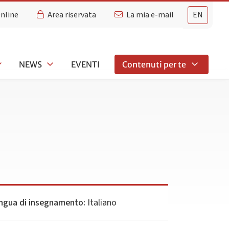
Online
Area riservata
La mia e-mail
EN
NEWS
EVENTI
Contenuti per te
ngua di insegnamento:
Italiano