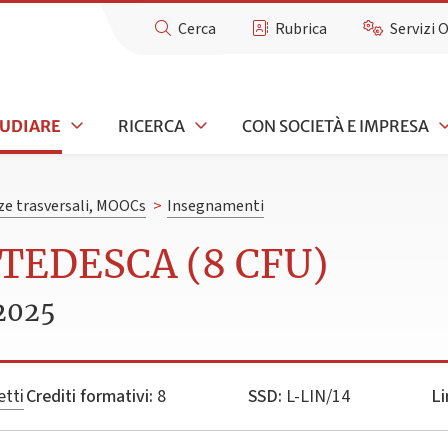
Cerca
Rubrica
Servizi 
TUDIARE
RICERCA
CON SOCIETÀ E IMPRESA
e trasversali, MOOCs
>
Insegnamenti
 TEDESCA (8 CFU)
2025
etti
Crediti formativi:
8
SSD:
L-LIN/14
Li