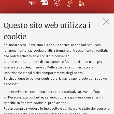
App:
Questo sito web utilizza i
Contatti e PEC
Uffici dell'amministrazione generale
cookie
Lavora con noi
Nel nostro sito utilizziamo sia cookie tecnici necessari per il suo
Alumni community
funzionamento, sia cookie e altri strumenti di tracciamento facoltativi
che potrai attivare solo con il tuo consenso.
Piano strategico
Cookie e altri strumenti di tracciamento facoltativi sono usati per
Bilanci
analisi statistiche, misure sull'efficacia della comunicazione
istituzionale e analisi dei comportamenti degli utenti.
Donazioni e 5x1000
Se chiudi questo banner continuerai la navigazione solo con i cookie
Merchandising - UniboStore
necessari.
Bandi, gare e concorsi
Puoi esprimere il consenso sui cookie facoltativi attivando l'opzione
in "Personalizza cookie" e, se vuoi, potrai esprimere consensi più
Albo online
specifici in "Mostra cookie di profilazione".
Amministrazione trasparente
Potrai sempre rivedere le tue scelte e verificare lo stato dei consensi