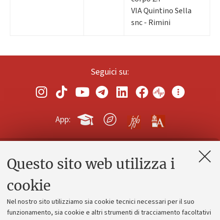
VIA Quintino Sella
snc - Rimini
Seguici su:
App:
Questo sito web utilizza i
Contatti e PEC
Uffici dell'amministrazione generale
cookie
Lavora con noi
Nel nostro sito utilizziamo sia cookie tecnici necessari per il suo
Alumni community
funzionamento, sia cookie e altri strumenti di tracciamento facoltativi