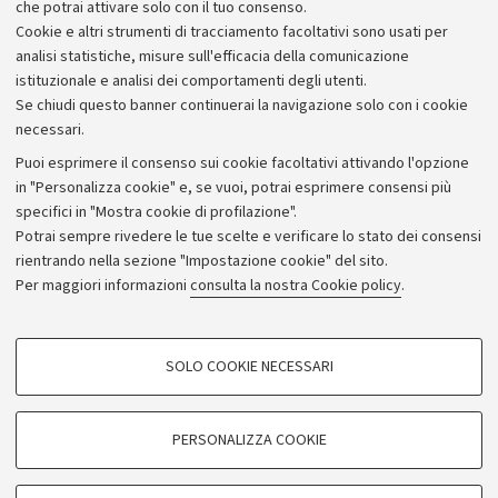
che potrai attivare solo con il tuo consenso.
Piano strategico
Cookie e altri strumenti di tracciamento facoltativi sono usati per
Bilanci
analisi statistiche, misure sull'efficacia della comunicazione
istituzionale e analisi dei comportamenti degli utenti.
Donazioni e 5x1000
Se chiudi questo banner continuerai la navigazione solo con i cookie
Merchandising - UniboStore
necessari.
Bandi, gare e concorsi
Puoi esprimere il consenso sui cookie facoltativi attivando l'opzione
in "Personalizza cookie" e, se vuoi, potrai esprimere consensi più
Albo online
specifici in "Mostra cookie di profilazione".
Amministrazione trasparente
Potrai sempre rivedere le tue scelte e verificare lo stato dei consensi
rientrando nella sezione "Impostazione cookie" del sito.
Atti di notifica
Per maggiori informazioni
consulta la nostra Cookie policy
.
Informazioni sul sito e accessibilità
Dichiarazione di accessibilità
COOKIE DI PROFILAZIONE - FACOLTATIVI
SOLO COOKIE NECESSARI
Privacy e note legali
Si tratta di cookie utilizzati per analizzare le caratteristiche della navigazione
degli utenti, creare profili in base al loro comportamento sul sito, per analisi
Impostazioni Cookie
di marketing.
PERSONALIZZA COOKIE
Mostra cookie di profilazione
©Copyright 2026 - ALMA MATER STUDIORUM - Università di
Google/Youtube Video