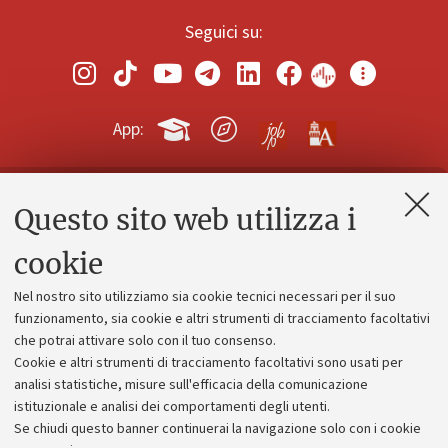
Seguici su:
App:
Questo sito web utilizza i
Contatti e PEC
Uffici dell'amministrazione generale
cookie
Lavora con noi
Nel nostro sito utilizziamo sia cookie tecnici necessari per il suo
Alumni community
funzionamento, sia cookie e altri strumenti di tracciamento facoltativi
che potrai attivare solo con il tuo consenso.
Piano strategico
Cookie e altri strumenti di tracciamento facoltativi sono usati per
Bilanci
analisi statistiche, misure sull'efficacia della comunicazione
istituzionale e analisi dei comportamenti degli utenti.
Donazioni e 5x1000
Se chiudi questo banner continuerai la navigazione solo con i cookie
Merchandising - UniboStore