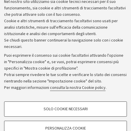
Nel nostro sito utilizziamo sia cookie tecnici necessari per il suo
Alumni community
funzionamento, sia cookie e altri strumenti di tracciamento facoltativi
che potrai attivare solo con il tuo consenso.
Piano strategico
Cookie e altri strumenti di tracciamento facoltativi sono usati per
Bilanci
analisi statistiche, misure sull'efficacia della comunicazione
istituzionale e analisi dei comportamenti degli utenti.
Donazioni e 5x1000
Se chiudi questo banner continuerai la navigazione solo con i cookie
Merchandising - UniboStore
necessari.
Bandi, gare e concorsi
Puoi esprimere il consenso sui cookie facoltativi attivando l'opzione
in "Personalizza cookie" e, se vuoi, potrai esprimere consensi più
Albo online
specifici in "Mostra cookie di profilazione".
Amministrazione trasparente
Potrai sempre rivedere le tue scelte e verificare lo stato dei consensi
rientrando nella sezione "Impostazione cookie" del sito.
Atti di notifica
Per maggiori informazioni
consulta la nostra Cookie policy
.
Informazioni sul sito e accessibilità
Dichiarazione di accessibilità
COOKIE DI PROFILAZIONE - FACOLTATIVI
SOLO COOKIE NECESSARI
Privacy e note legali
Si tratta di cookie utilizzati per analizzare le caratteristiche della navigazione
degli utenti, creare profili in base al loro comportamento sul sito, per analisi
Impostazioni Cookie
di marketing.
PERSONALIZZA COOKIE