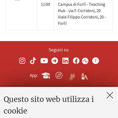
11:00
Campus di Forlì - Teaching
Hub - via F. Corridoni, 20
Viale Filippo Corridoni, 20 -
Forlì
Seguici su:
App:
Questo sito web utilizza i
Contatti e PEC
Uffici dell'amministrazione generale
cookie
Lavora con noi