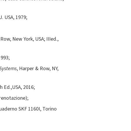
.J. USA, 1979;
 Row, New York, USA; IIIed.,
1993;
 Systems
, Harper & Row, NY,
th Ed.,USA, 2016;
renotazione);
aderno SKF 1160I, Torino