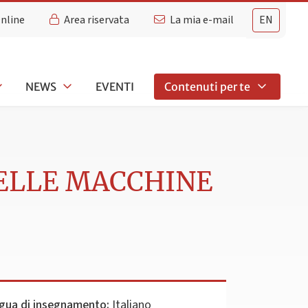
Online
Area riservata
La mia e-mail
EN
NEWS
EVENTI
Contenuti per te
DELLE MACCHINE
gua di insegnamento:
Italiano