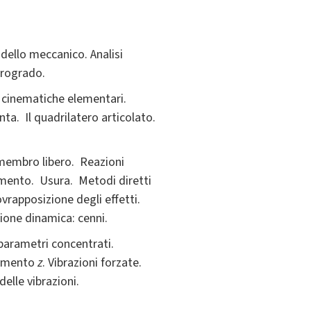
dello meccanico. Analisi
trogrado.
e cinematiche elementari.
nta. Il quadrilatero articolato.
a membro libero. Reazioni
lamento. Usura. Metodi diretti
sovrapposizione degli effetti.
azione dinamica: cenni.
arametri concentrati.
zamento
z
. Vibrazioni forzate.
elle vibrazioni.