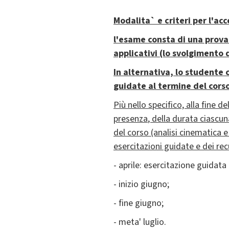
Modalita` e criteri per l'a
l
'esame consta di una prova
applicativi (lo svolgimento 
In alternativa, l
o studente c
guidate al termine del corso
Più nello specifico,
alla fine d
presenza
, della durata ciascun
del corso (analisi cinematica 
esercitazioni guidate e dei re
- aprile: esercitazione guidata
- inizio giugno;
- fine giugno;
- meta' luglio.