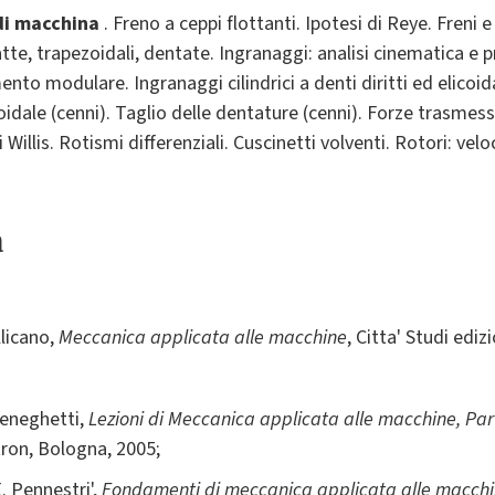
i macchina
. Freno a ceppi flottanti. Ipotesi di Reye. Freni e
te, trapezoidali, dentate. Ingranaggi: analisi cinematica e p
to modulare. Ingranaggi cilindrici a denti diritti ed elicoida
coidale (cenni). Taglio delle dentature (cenni). Forze trasmes
Willis. Rotismi differenziali. Cuscinetti volventi. Rotori: veloci
a
llicano,
Meccanica applicata alle macchine
, Citta' Studi ediz
Meneghetti,
Lezioni di Meccanica applicata alle macchine, Pa
tron, Bologna, 2005;
E. Pennestri',
Fondamenti di meccanica applicata alle macch