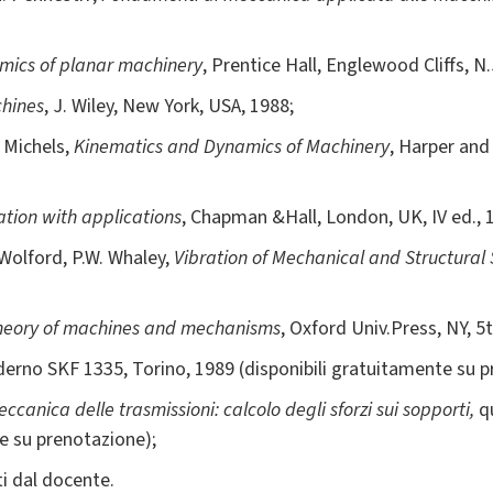
mics of planar machinery
, Prentice Hall, Englewood Cliffs, N
hines
, J. Wiley, New York, USA, 1988;
J. Michels,
Kinematics and Dynamics of Machinery
, Harper and
ation with applications
, Chapman &Hall, London, UK, IV ed., 
 Wolford, P.W. Whaley,
Vibration of Mechanical and Structural
heory of machines and mechanisms
, Oxford Univ.Press, NY, 5
derno SKF 1335, Torino, 1989 (disponibili gratuitamente su p
ccanica delle trasmissioni: calcolo degli sforzi sui sopporti,
qu
e su prenotazione);
ti dal docente.