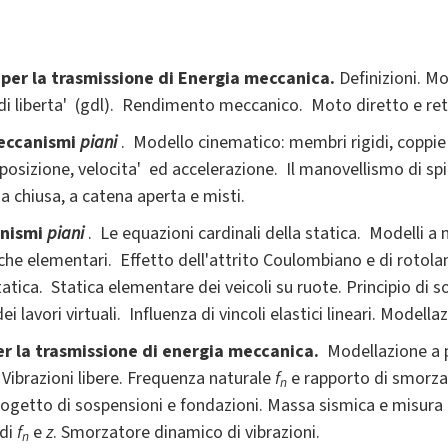
er la trasmissione di Energia meccanica.
Definizioni. Mo
di liberta' (gdl). Rendimento meccanico. Moto diretto e re
meccanismi
piani
. Modello cinematico: membri rigidi, coppi
di posizione, velocita' ed accelerazione. Il manovellismo di spi
a chiusa, a catena aperta e misti.
anismi
piani
. Le equazioni cardinali della statica. Modelli 
iche elementari. Effetto dell'attrito Coulombiano e di roto
i statica. Statica elementare dei veicoli su ruote. Principio di 
dei lavori virtuali. Influenza di vincoli elastici lineari. Modell
per la trasmissione di energia meccanica.
Modellazione a p
 Vibrazioni libere. Frequenza naturale
f
e rapporto di smor
n
rogetto di sospensioni e fondazioni. Massa sismica e misura d
 di
f
e
z
. Smorzatore dinamico di vibrazioni.
n