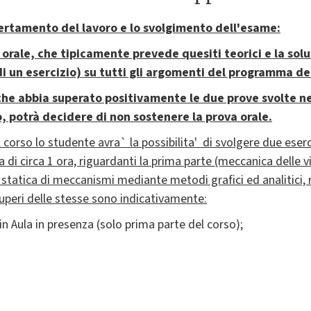
ccertamento del lavoro e lo svolgimento dell'esame:
 orale,
che tipicamente prevede quesiti teorici e la sol
di un esercizio)
su tutti gli argomenti del programma del
he abbia superato positivamente le due prove svolte ne
, potrà decidere di non sostenere la prova orale.
el corso lo studente avra` la possibilita' di svolgere
due eserc
a di circa 1 ora, riguardanti la
prima parte
(meccanica delle vi
e statica di meccanismi mediante metodi grafici ed analitici, 
cuperi delle stesse sono indicativamente:
 in Aula in presenza (solo prima parte del corso);