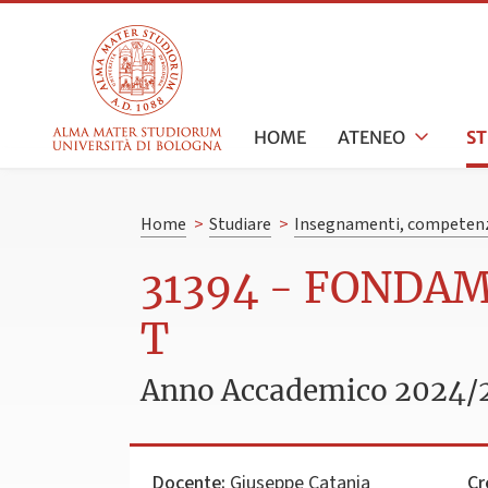
HOME
ATENEO
S
Home
>
Studiare
>
Insegnamenti, competenz
31394 - FONDA
T
Anno Accademico 2024/
Docente:
Giuseppe Catania
Cr