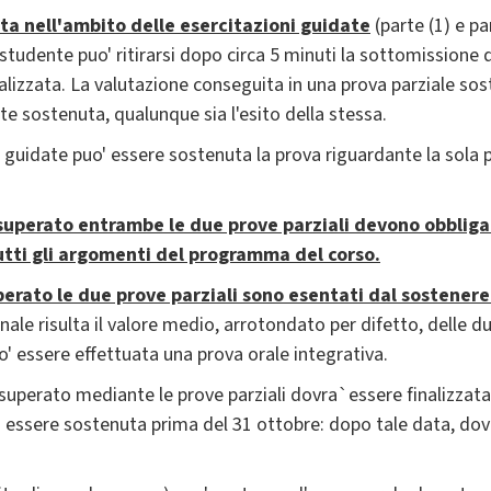
ta nell'ambito delle esercitazioni guidate
(parte (1) e pa
 studente puo' ritirarsi dopo circa 5 minuti la sottomissione d
alizzata. La valutazione conseguita in una prova parziale sos
 sostenuta, qualunque sia l'esito della stessa.
 guidate puo' essere sostenuta la prova riguardante la sola par
 superato entrambe le due prove parziali devono obblig
utti gli argomenti del programma del corso.
perato le due prove parziali sono esentati dal sostenere
inale risulta il valore medio, arrotondato per difetto, delle d
o' essere effettuata una prova orale integrativa.
superato mediante le prove parziali dovra`essere finalizzata
` essere sostenuta prima del 31 ottobre: dopo tale data, do