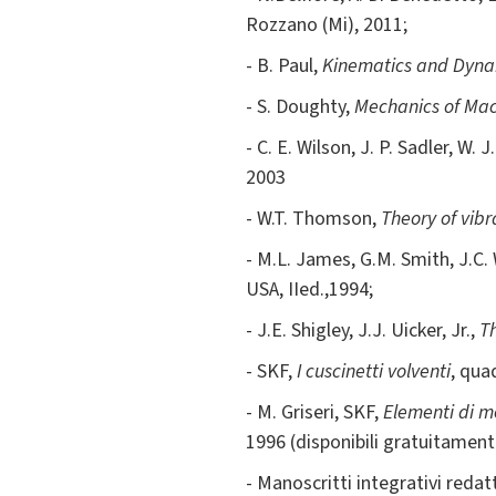
Rozzano (Mi), 2011;
- B. Paul,
Kinematics and Dyna
- S. Doughty,
Mechanics of Mac
- C. E. Wilson, J. P. Sadler, W. 
2003
- W.T. Thomson,
Theory of vibr
- M.L. James, G.M. Smith, J.C.
USA, IIed.,1994;
- J.E. Shigley, J.J. Uicker, Jr.,
T
- SKF,
I cuscinetti volventi
, qua
- M. Griseri, SKF,
Elementi di me
1996 (disponibili gratuitament
- Manoscritti integrativi redat