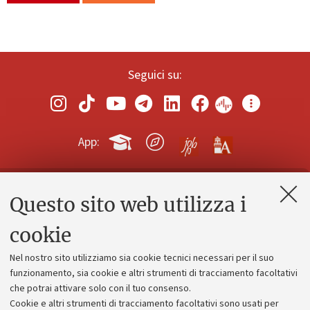
Seguici su:
App:
Questo sito web utilizza i
Contatti e PEC
Uffici dell'amministrazione generale
cookie
Lavora con noi
Nel nostro sito utilizziamo sia cookie tecnici necessari per il suo
Alumni community
funzionamento, sia cookie e altri strumenti di tracciamento facoltativi
che potrai attivare solo con il tuo consenso.
Piano strategico
Cookie e altri strumenti di tracciamento facoltativi sono usati per