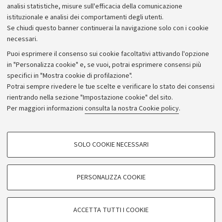
Bilanci
analisi statistiche, misure sull'efficacia della comunicazione
istituzionale e analisi dei comportamenti degli utenti.
Donazioni e 5x1000
Se chiudi questo banner continuerai la navigazione solo con i cookie
Merchandising - UniboStore
necessari.
Bandi, gare e concorsi
Puoi esprimere il consenso sui cookie facoltativi attivando l'opzione
in "Personalizza cookie" e, se vuoi, potrai esprimere consensi più
Albo online
specifici in "Mostra cookie di profilazione".
Amministrazione trasparente
Potrai sempre rivedere le tue scelte e verificare lo stato dei consensi
rientrando nella sezione "Impostazione cookie" del sito.
Atti di notifica
Per maggiori informazioni
consulta la nostra Cookie policy
.
Informazioni sul sito e accessibilità
Dichiarazione di accessibilità
COOKIE DI PROFILAZIONE - FACOLTATIVI
SOLO COOKIE NECESSARI
Privacy e note legali
Si tratta di cookie utilizzati per analizzare le caratteristiche della navigazione
degli utenti, creare profili in base al loro comportamento sul sito, per analisi
Impostazioni Cookie
di marketing.
PERSONALIZZA COOKIE
Mostra cookie di profilazione
©Copyright 2026 - ALMA MATER STUDIORUM - Università di
Google/Youtube Video
COOKIE TECNICI - NECESSARI
Bologna - Via Zamboni,
33 - 40126
Bologna - PI:
01131710376
ACCETTA TUTTI I COOKIE
Facebook
- CF:
80007010376