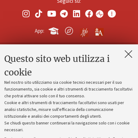
Seguici su:
App:
Questo sito web utilizza i
Contatti e PEC
Uffici dell'amministrazione generale
cookie
Lavora con noi
Nel nostro sito utilizziamo sia cookie tecnici necessari per il suo
Alumni community
funzionamento, sia cookie e altri strumenti di tracciamento facoltativi
che potrai attivare solo con il tuo consenso.
Piano strategico
Cookie e altri strumenti di tracciamento facoltativi sono usati per
Bilanci
analisi statistiche, misure sull'efficacia della comunicazione
istituzionale e analisi dei comportamenti degli utenti.
Donazioni e 5x1000
Se chiudi questo banner continuerai la navigazione solo con i cookie
Merchandising - UniboStore
necessari.
Bandi, gare e concorsi