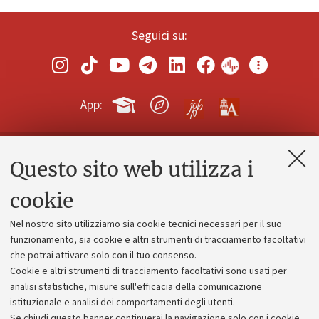
Seguici su:
App:
Questo sito web utilizza i
Contatti e PEC
Uffici dell'amministrazione generale
cookie
Lavora con noi
Nel nostro sito utilizziamo sia cookie tecnici necessari per il suo
Alumni community
funzionamento, sia cookie e altri strumenti di tracciamento facoltativi
che potrai attivare solo con il tuo consenso.
Piano strategico
Cookie e altri strumenti di tracciamento facoltativi sono usati per
Bilanci
analisi statistiche, misure sull'efficacia della comunicazione
istituzionale e analisi dei comportamenti degli utenti.
Donazioni e 5x1000
Se chiudi questo banner continuerai la navigazione solo con i cookie